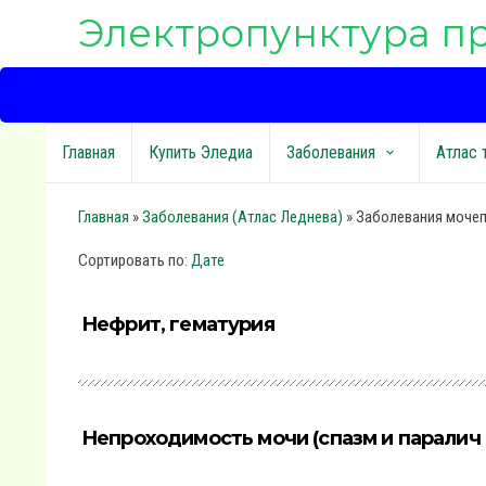
Электропунктура п
Главная
Купить Эледиа
Заболевания
Атлас 
keyboard_arrow_down
Главная
»
Заболевания (Атлас Леднева)
» Заболевания моче
Сортировать по
:
Дате
Нефрит, гематурия
Непроходимость мочи (спазм и паралич