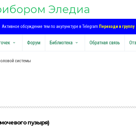
рибором Эледиа
Активное обсуждение тем по акупунктуре в Telegram
Переходи в группу
точек
Форум
Библиотека
Обратная связь
От
keyboard_arrow_down
keyboard_arrow_down
половой системы
 мочевого пузыря)