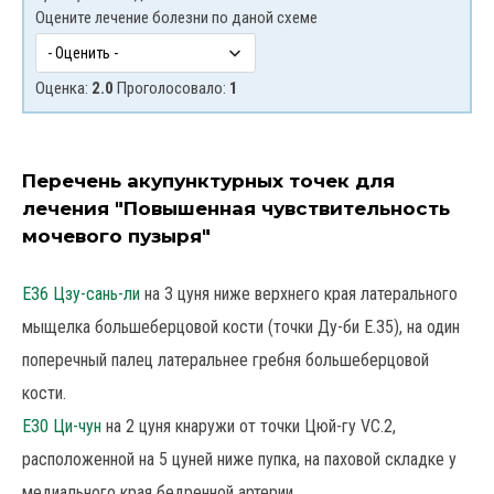
Оцените лечение болезни по даной схеме
Оценка:
2.0
Проголосовало:
1
Перечень акупунктурных точек для
лечения "Повышенная чувствительность
мочевого пузыря"
E36 Цзу-сань-ли
на 3 цуня ниже верхнего края латерального
мыщелка большеберцовой кости (точки Ду-би Е.35), на один
поперечный палец латеральнее гребня большеберцовой
кости.
Е30 Ци-чун
на 2 цуня кнаружи от точки Цюй-гу VC.2,
расположенной на 5 цуней ниже пупка, на паховой складке у
медиального края бедренной артерии.