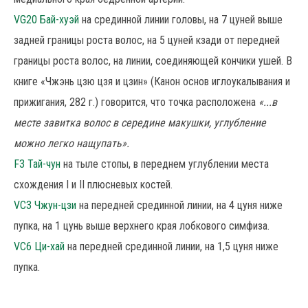
VG20 Бай-хуэй
на срединной линии головы, на 7 цуней выше
задней границы роста волос, на 5 цуней кзади от передней
границы роста волос, на линии, соединяющей кончики ушей. В
книге «Чжэнь цзю цзя и цзин» (Канон основ иглоукалывания и
прижигания, 282 г.) говорится, что точка расположена
«...в
месте завитка волос в середине макушки, углубление
можно легко нащупать».
F3 Тай-чун
на тыле стопы, в переднем углублении места
схождения I и II плюсневых костей.
VC3 Чжун-цзи
на передней срединной линии, на 4 цуня ниже
пупка, на 1 цунь выше верхнего края лобкового симфиза.
VC6 Ци-хай
на передней срединной линии, на 1,5 цуня ниже
пупка.