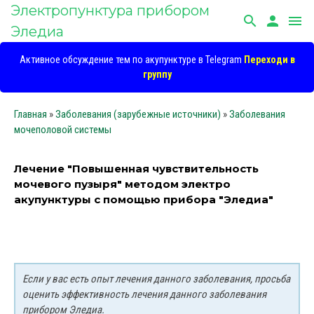
Электропунктура прибором
search
person
menu
Эледиа
Активное обсуждение тем по акупунктуре в Telegram
Переходи в
группу
Главная
»
Заболевания (зарубежные источники)
»
Заболевания
мочеполовой системы
Лечение "Повышенная чувствительность
мочевого пузыря" методом электро
акупунктуры с помощью прибора "Эледиа"
Если у вас есть опыт лечения данного заболевания, просьба
оценить эффективность лечения данного заболевания
прибором Эледиа.