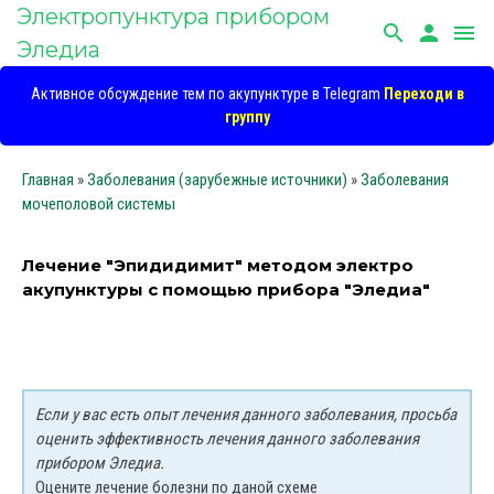
Электропунктура прибором
search
person
menu
Эледиа
Активное обсуждение тем по акупунктуре в Telegram
Переходи в
группу
Главная
»
Заболевания (зарубежные источники)
»
Заболевания
мочеполовой системы
Лечение "Эпидидимит" методом электро
акупунктуры с помощью прибора "Эледиа"
Если у вас есть опыт лечения данного заболевания, просьба
оценить эффективность лечения данного заболевания
прибором Эледиа.
Оцените лечение болезни по даной схеме