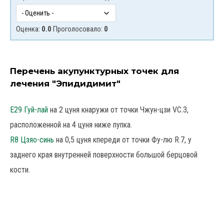
Оценка:
0.0
Проголосовало:
0
Перечень акупунктурных точек для
лечения "Эпидидимит"
Е29 Гуй-лай
на 2 цуня кнаружи от точки Чжун-цзи VC.3,
расположенной на 4 цуня ниже пупка.
R8 Цзяо-синь
на 0,5 цуня кпереди от точки Фу-лю R.7, у
заднего края внутренней поверхности большой берцовой
кости.