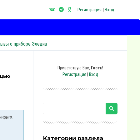
Регистрация
|
Вход
зывы о приборе Эледиа
Приветствую Вас
,
Гость
!
Регистрация
|
Вход
ощью
ледиа.
Категории раздела