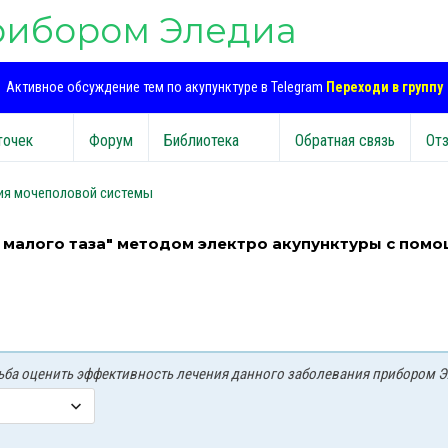
рибором Эледиа
Активное обсуждение тем по акупунктуре в Telegram
Переходи в группу
точек
Форум
Библиотека
Обратная связь
От
ия мочеполовой системы
 малого таза" методом электро акупунктуры с пом
осьба оценить эффективность лечения данного заболевания прибором Э