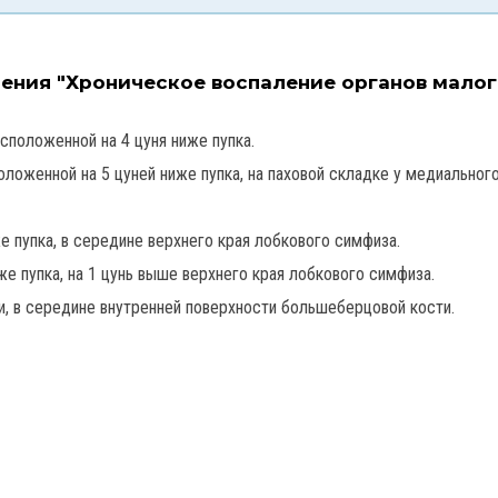
чения "Хроническое воспаление органов малог
асположенной на 4 цуня ниже пупка.
оложенной на 5 цуней ниже пупка, на паховой складке у медиальног
е пупка, в середине верхнего края лобкового симфиза.
же пупка, на 1 цунь выше верхнего края лобкового симфиза.
, в середине внутренней поверхности большеберцовой кости.