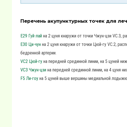
Перечень акупунктурных точек для ле
Е29 Гуй-лай
на 2 цуня кнаружи от точки Чжун-цзи VC.3, р
Е30 Ци-чун
на 2 цуня кнаружи от точки Цюй-гу VC.2, расп
бедренной артерии.
VC2 Цюй-гу
на передней срединной линии, на 5 цуней ниж
VC3 Чжун-цзи
на передней срединной линии, на 4 цуня ни
F5 Ли-гоу
на 5 цуней выше вершины медиальной лодыжки