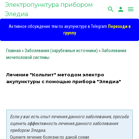
Электропунктура прибором
search
person
menu
Эледиа
Активное обсуждение тем по акупунктуре в Telegram
Переходи в
группу
Главная
»
Заболевания (зарубежные источники)
»
Заболевания
мочеполовой системы
Лечение "Кольпит" методом электро
акупунктуры с помощью прибора "Эледиа"
Если у вас есть опыт лечения данного заболевания, просьба
оценить эффективность лечения данного заболевания
прибором Эледиа.
Оцените лечение болезни по даной схеме