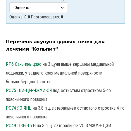
Оценка:
0.0
Проголосовало:
0
Перечень акупунктурных точек для
лечения "Кольпит"
RP6 Сань-инь-цзяо
на 3 цуня выше вершины медиальной
лодыжки, у заднего края медиальной поверхности
большеберцовой кости.
РС75 ШИ-ЦИ-ЧЖУЙ-СЯ
под остистым отростком 5-го
поясничного позвонка
РС74 ЯО-ЯНЬ
на З,8 п.ц. латеральнее остистого отростка 4-го
поясничного позвонка
РС49 ЦЗЫ-ГУН
на 3 п. ц. латеральнее VC 3 ЧЖУН-ЦЗИ