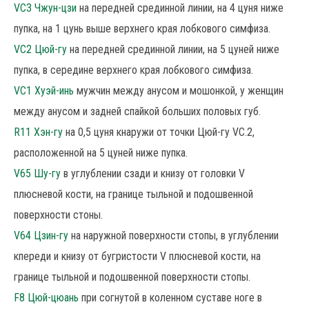
VC3 Чжун-цзи
на передней срединной линии, на 4 цуня ниже
пупка, на 1 цунь выше верхнего края лобкового симфиза.
VC2 Цюй-гу
на передней срединной линии, на 5 цуней ниже
пупка, в середине верхнего края лобкового симфиза.
VC1 Хуэй-инь
мужчин между анусом и мошонкой, у женщин
между анусом и задней спайкой больших половых губ.
R11 Хэн-гу
на 0,5 цуня кнаружи от точки Цюй-гу VC.2,
расположенной на 5 цуней ниже пупка.
V65 Шу-гу
в углублении сзади и книзу от головки V
плюсневой кости, на границе тыльной и подошвенной
поверхности стоны.
V64 Цзин-гу
на наружной поверхности стопы, в углублении
кпереди и книзу от бугристости V плюсневой кости, на
границе тыльной и подошвенной поверхности стопы.
F8 Цюй-цюань
при согнутой в коленном суставе ноге в