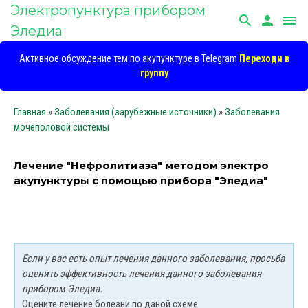
Электропунктура прибором
search
person
menu
Эледиа
Активное обсуждение тем по акупунктуре в Telegram
Переходи в
группу
Главная
»
Заболевания (зарубежные источники)
»
Заболевания
мочеполовой системы
Лечение "Нефролитиаза" методом электро
акупунктуры с помощью прибора "Эледиа"
Если у вас есть опыт лечения данного заболевания, просьба
оценить эффективность лечения данного заболевания
прибором Эледиа.
Оцените лечение болезни по даной схеме