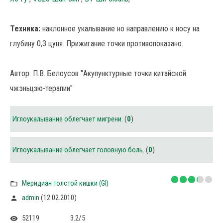
Техника:
наклонное укалывание но направлению к носу на
глубину 0,3 цуня. Прижигание точки противопоказано.
Автор: П.В. Белоусов "Акупунктурные точки китайской
чжэньцзю-терапии"
Иглоукалывание облегчает мигрени.
(
0
)
Иглоукалывание облегчает головную боль.
(
0
)
Меридиан толстой кишки (GI)
(12.02.2010)
admin
52119
3.2
/
5