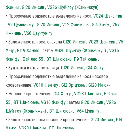
Фэн-чи
,
GI20 Ин-сян
,
VG26 Шуй-гоу (Жэнь-чжун)
,
• Прозрачные водянистые выделения из носа:
VG24 Шэнь-тин
,
V2 Цуань-чжу
,
GI20 Ин-сян
,
V12 Фэн-мэнь
,
GI4 Хэ-гу
,
V67
Чжи-инь
,
V66 Цзу-тун-гу
• Заложенность носа: сначала
GI20 Ин-сян
,
VG23 Шан-син
,
V5
У-чу
,
GI19 Хэ-ляо
, затем
VG26 Шуй-гоу (Жэнь-чжун)
,
VG16
Фэн-фу
,
Бай-лао 55
,
ВТ Ши-сюань
,
P9 Тай-юань
,
• Зуд кожи и отечность лица:
GI20 Ин-сян
,
GI4 Хэ-гу
,
• Прозрачные водянистые выделения из носа носовое
кровотечение:
VG16 Фэн-фу
,
GI2 Эр-цзянь
,
GI20 Ин-сян
,
• Носовое кровотечение:
GI4 Хэ-гу
,
VG23 Шан-син
,
Бай-лао
55
,
ВТ Ши-сюань
,
VG16 Фэн-фу
, затем
GI20 Ин-сян
,
VG26
Шуй-гоу (Жэнь-чжун)
,
ВТ Ши-сюань
,
V64 Цзин-гу
,
• Заложенность носа носовое кровотечение:
GI20 Ин-сян
,
GI4
Хэ-гу
,
VG23 Шан-син
,
ВТ Ши-сюань
,