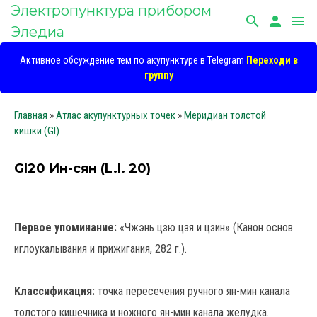
Электропунктура прибором
search
person
menu
Эледиа
Активное обсуждение тем по акупунктуре в Telegram
Переходи в
группу
Главная
»
Атлас акупунктурных точек
»
Меридиан толстой
кишки (GI)
GI20 Ин-сян (L.I. 20)
Первое упоминание:
«Чжэнь цзю цзя и цзин» (Канон основ
иглоукалывания и прижигания, 282 г.).
Классификация:
точка пересечения ручного ян-мин канала
толстого кишечника и ножного ян-мин канала желудка.