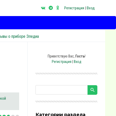
Регистрация
|
Вход
зывы о приборе Эледиа
Приветствую Вас
,
Гость
!
Регистрация
|
Вход
ской
Категории раздела