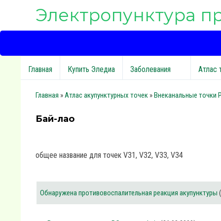
Электропунктура п
Главная
Купить Эледиа
Заболевания
Атлас 
Главная
»
Атлас акупунктурных точек
»
Внеканальные точки 
Бай-лао
общее название для точек V31, V32, V33, V34
Обнаружена противовоспалительная реакция акупунктуры