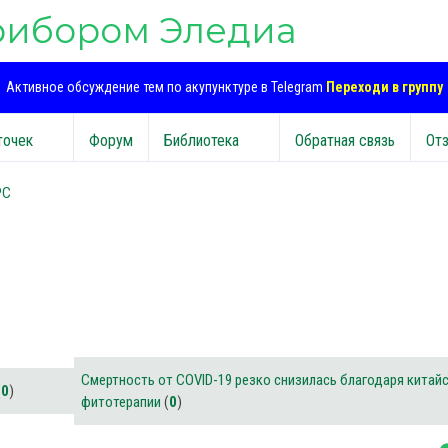
рибором Эледиа
Активное обсуждение тем по акупунктуре в Telegram
Переходи в группу
точек
Форум
Библиотека
Обратная связь
От
PC
Смертность от COVID-19 резко снизилась благодаря китай
(
0
)
фитотерапии
(
0
)