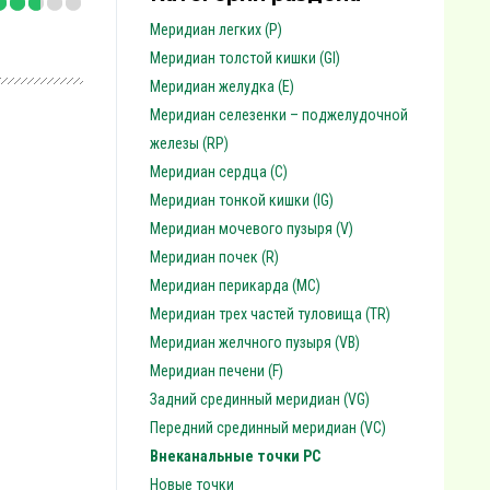
Меридиан легких (P)
Меридиан толстой кишки (GI)
Меридиан желудка (E)
Меридиан селезенки – поджелудочной
железы (RP)
Меридиан сердца (C)
Меридиан тонкой кишки (IG)
Меридиан мочевого пузыря (V)
Меридиан почек (R)
Меридиан перикарда (MC)
Меридиан трех частей туловища (TR)
Меридиан желчного пузыря (VB)
Меридиан печени (F)
Задний срединный меридиан (VG)
Передний срединный меридиан (VC)
Внеканальные точки PC
Новые точки