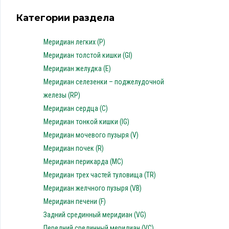
Категории раздела
Меридиан легких (P)
Меридиан толстой кишки (GI)
Меридиан желудка (E)
Меридиан селезенки – поджелудочной
железы (RP)
Меридиан сердца (C)
Меридиан тонкой кишки (IG)
Меридиан мочевого пузыря (V)
Меридиан почек (R)
Меридиан перикарда (MC)
Меридиан трех частей туловища (TR)
Меридиан желчного пузыря (VB)
Меридиан печени (F)
Задний срединный меридиан (VG)
Передний срединный меридиан (VC)