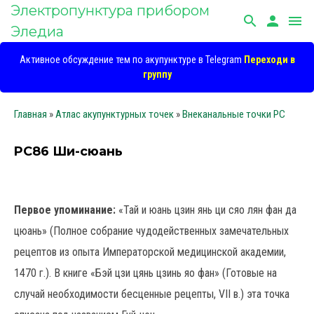
Электропунктура прибором
search
person
menu
Эледиа
Активное обсуждение тем по акупунктуре в Telegram
Переходи в
группу
Главная
»
Атлас акупунктурных точек
»
Внеканальные точки PC
PC86 Ши-сюань
Первое упоминание:
«Тай и юань цзин янь ци сяо лян фан да
цюань» (Полное собрание чудодейственных замечательных
рецептов из опыта Императорской медицинской академии,
1470 г.). В книге «Бэй цзи цянь цзинь яо фан» (Готовые на
случай необходимости бесценные рецепты, VII в.) эта точка