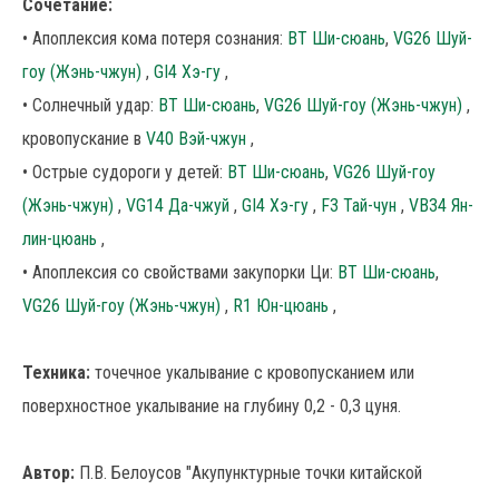
Сочетание:
• Апоплексия кома потеря сознания:
ВТ Ши-сюань
,
VG26 Шуй-
гоу (Жэнь-чжун)
,
GI4 Хэ-гу
,
• Солнечный удар:
ВТ Ши-сюань
,
VG26 Шуй-гоу (Жэнь-чжун)
,
кровопускание в
V40 Вэй-чжун
,
• Острые судороги у детей:
ВТ Ши-сюань
,
VG26 Шуй-гоу
(Жэнь-чжун)
,
VG14 Да-чжуй
,
GI4 Хэ-гу
,
F3 Тай-чун
,
VB34 Ян-
лин-цюань
,
• Апоплексия со свойствами закупорки Ци:
ВТ Ши-сюань
,
VG26 Шуй-гоу (Жэнь-чжун)
,
R1 Юн-цюань
,
Техника:
точечное укалывание с кровопусканием или
поверхностное укалывание на глубину 0,2 - 0,3 цуня.
Автор:
П.В. Белоусов "Акупунктурные точки китайской