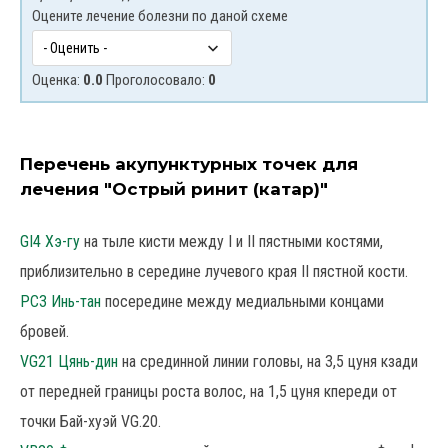
Оцените лечение болезни по даной схеме
Оценка:
0.0
Проголосовало:
0
Перечень акупунктурных точек для
лечения "Острый ринит (катар)"
GI4 Хэ-гу
на тыле кисти между I и II пястными костями,
приблизительно в середине лучевого края II пястной кости.
PC3 Инь-тан
посередине между медиальными концами
бровей.
VG21 Цянь-дин
на срединной линии головы, на 3,5 цуня кзади
от передней границы роста волос, на 1,5 цуня кпереди от
точки Бай-хуэй VG.20.