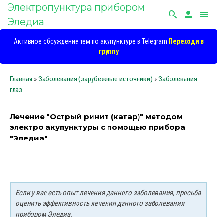
Электропунктура прибором
search
person
menu
Эледиа
Активное обсуждение тем по акупунктуре в Telegram
Переходи в
группу
Главная
»
Заболевания (зарубежные источники)
»
Заболевания
глаз
Лечение "Острый ринит (катар)" методом
электро акупунктуры с помощью прибора
"Эледиа"
Если у вас есть опыт лечения данного заболевания, просьба
оценить эффективность лечения данного заболевания
прибором Эледиа.