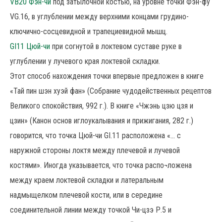
VB20 Фэн-чи
под затылочной костью, на уровне точки Фэн-фу
VG.16, в углублении между верхними концами грудино-
ключично-сосцевидной и трапециевидной мышц.
GI11 Цюй-чи
при согнутой в локтевом суставе руке в
углублении у лучевого края локтевой складки.
Этот способ нахождения точки впервые предложен в книге
«Тай пин шэн хуэй фан» (Собрание чудодейственных рецептов
Великого спокойствия, 992 г.). В книге «Чжэнь цзю цзя и
цзин» (Канон основ иглоукалывания и прижигания, 282 г.)
говорится, что точка Цюй-чи GI.11 расположена «... с
наружной стороны локтя между плечевой и лучевой
костями». Иногда указывается, что точка распо¬ложена
между краем локтевой складки и латеральным
надмыщелком плечевой кости, или в середине
соединительной линии между точкой Чи-цзэ Р.5 и