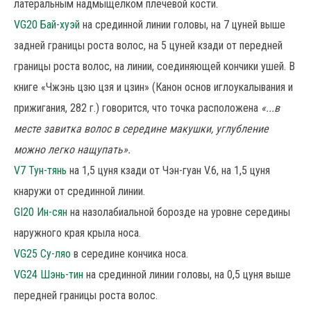
латеральным надмыщелком плечевой кости.
VG20 Бай-хуэй
на срединной линии головы, на 7 цуней выше
задней границы роста волос, на 5 цуней кзади от передней
границы роста волос, на линии, соединяющей кончики ушей. В
книге «Чжэнь цзю цзя и цзин» (Канон основ иглоукалывания и
прижигания, 282 г.) говорится, что точка расположена
«...в
месте завитка волос в середине макушки, углубление
можно легко нащупать».
V7 Тун-тянь
на 1,5 цуня кзади от Чэн-гуан V.6, на 1,5 цуня
кнаружи от срединной линии.
GI20 Ин-сян
на назолабиальной борозде на уровне середины
наружного края крыла носа.
VG25 Су-ляо
в середине кончика носа.
VG24 Шэнь-тин
на срединной линии головы, на 0,5 цуня выше
передней границы роста волос.