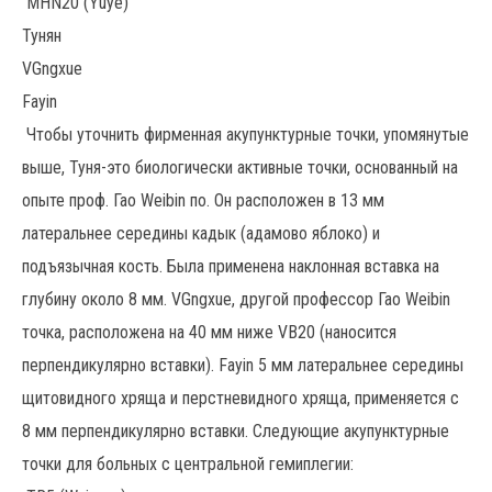
MHN20 (Yuye)
Тунян
VGngxue
Fayin
Чтобы уточнить фирменная акупунктурные точки, упомянутые
выше, Туня-это биологически активные точки, основанный на
опыте проф. Гао Weibin по. Он расположен в 13 мм
латеральнее середины кадык (адамово яблоко) и
подъязычная кость. Была применена наклонная вставка на
глубину около 8 мм. VGngxue, другой профессор Гао Weibin
точка, расположена на 40 мм ниже VB20 (наносится
перпендикулярно вставки). Fayin 5 мм латеральнее середины
щитовидного хряща и перстневидного хряща, применяется с
8 мм перпендикулярно вставки. Следующие акупунктурные
точки для больных с центральной гемиплегии: