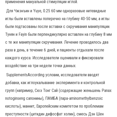
применения мануальной стимуляции иглой.
Для Чжэнъин и Yuye, 0.25 60 мм одноразовые нитевидные
иглы были вставлены поперечно на глубину 40-50 мм, а иглы
были подтасованы после вставки с скручивания манипуляции.
Тунян и Fayin были перпендикулярно вставлен на глубину 8 мм
с те же манипуляции скручивания. Лечение проводилось два
раза в день, в течение 6 дней, и пациенты отдыхали после
каждого курса. Исследователи оценивали и фиксировали
воздействие на три недели точки данных.
SupplementsAccording условии, исследователи вводят
добавки, как иглоукалывание эксперимента и контрольной
групп (например, Сюэ Тонг Сай (содержащие женьшень Panax
notoginseng сапонины), ПАМБА (пара-aminomethylbenzoic
кислоты), маннит, Европейским комитетом по проблемам
преступности (цитидин дифосфат холин), смесь Дэн Шен