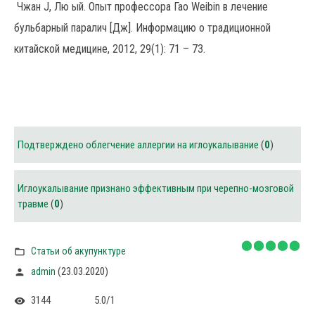
Чжан J, Лю ый. Опыт профессора Гао Weibin в лечение
бульбарный паралич [Дж]. Информацию о традиционной
китайской медицине, 2012, 29(1): 71 – 73.
Подтверждено облегчение аллергии на иглоукалывание
(
0
)
Иглоукалывание признано эффективным при черепно-мозговой
травме
(
0
)
Статьи об акупунктуре
(23.03.2020)
admin
3144
5.0
/
1