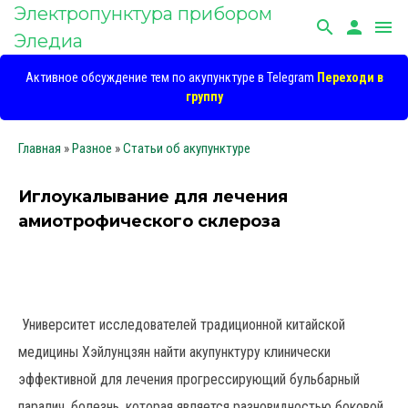
Электропунктура прибором
search
person
menu
Эледиа
Активное обсуждение тем по акупунктуре в Telegram
Переходи в
группу
Главная
»
Разное
»
Статьи об акупунктуре
Иглоукалывание для лечения
амиотрофического склероза
Университет исследователей традиционной китайской
медицины Хэйлунцзян найти акупунктуру клинически
эффективной для лечения прогрессирующий бульбарный
паралич, болезнь, которая является разновидностью боковой