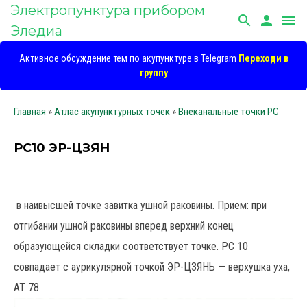
Электропунктура прибором
search
person
menu
Эледиа
Активное обсуждение тем по акупунктуре в Telegram
Переходи в
группу
Главная
»
Атлас акупунктурных точек
»
Внеканальные точки PC
РС10 ЭР-ЦЗЯН
в наивысшей точке завитка ушной раковины. Прием: при
отгибании ушной раковины вперед верхний конец
образующейся складки соответствует точке. РС 10
совпадает с аурикулярной точкой ЭР-ЦЗЯНЬ — верхушка уха,
АТ 78.