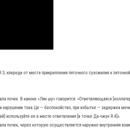
 R.3, кпереди от места прикрепления пяточного сухожилия к пяточной
ала почек. В каноне «Лин шу» говорится: «Ответвляющаяся [коллате
ри нарушении тока Ци — беспокойство, при избытке — задержка мочи
й] используйте ее в месте ответвления [в точке Да-чжун R.4]».
нала почек, через которую осуществляется наружно-внутренняя вза