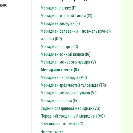
льно
Меридиан легких (P)
Меридиан толстой кишки (GI)
Меридиан желудка (E)
Меридиан селезенки – поджелудочной
железы (RP)
Меридиан сердца (C)
Меридиан тонкой кишки (IG)
Меридиан мочевого пузыря (V)
Меридиан почек (R)
Меридиан перикарда (MC)
Меридиан трех частей туловища (TR)
Меридиан желчного пузыря (VB)
Меридиан печени (F)
Задний срединный меридиан (VG)
Передний срединный меридиан (VC)
Внеканальные точки PC
Новые точки