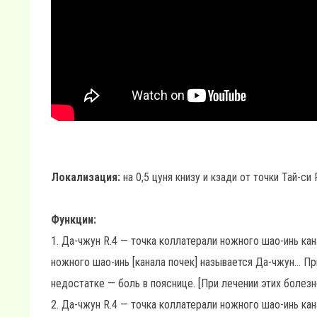
Локализация:
на 0,5 цуня книзу и кзади от точки Тай-си
Функции:
1. Да-чжун R.4 — точка коллатерали ножного шао-инь кан
ножного шао-инь [канала почек] называется Да-чжун... П
недостатке — боль в пояснице. [При лечении этих болезне
2. Да-чжун R.4 — точка коллатерали ножного шао-инь ка