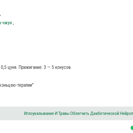
,
а-чжун
,
0,5 цуня. Прижигание: 3 — 5 конусов.
жэньцзю-терапии"
Иглоукалывание И Травы Облегчить Диабетической Нейро