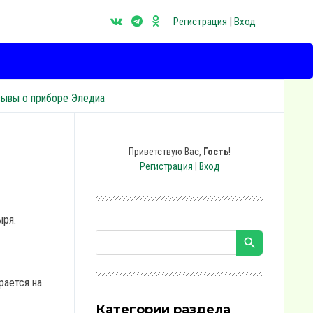
Регистрация
|
Вход
зывы о приборе Эледиа
Приветствую Вас
,
Гость
!
Регистрация
|
Вход
ыря.
рается на
Категории раздела