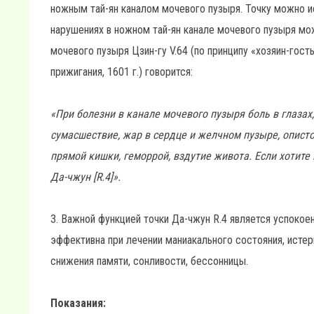
ножным тай-ян каналом мочевого пузыря. Точку можно ис
нарушениях в ножном тай-ян канале мочевого пузыря мож
мочевого пузыря Цзин-гу V.64 (по принципу «хозяин-гост
прижигания, 1601 г.) говорится:
«При болезни в канале мочевого пузыря боль в глазах,
сумасшествие, жар в сердце и желчном пузыре, опист
прямой кишки, геморрой, вздутие живота. Если хотите и
Да-чжун [R.4]».
3. Важной функцией точки Да-чжун R.4 является успокое
эффективна при лечении маниакального состояния, истери
снижения памяти, сонливости, бессонницы.
Показания: