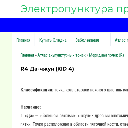
Электропунктура п
Главная
Купить Эледиа
Заболевания
Атлас 
Главная
»
Атлас акупунктурных точек
»
Меридиан почек (R)
R4 Да-чжун (KID 4)
Классификация:
точка коллатерали ножного шао-инь ка
Название:
1. «Да» — «большой, важный»; «чжун» - древний анатомич
пятки. Точка расположена в области пяточной кости, отв