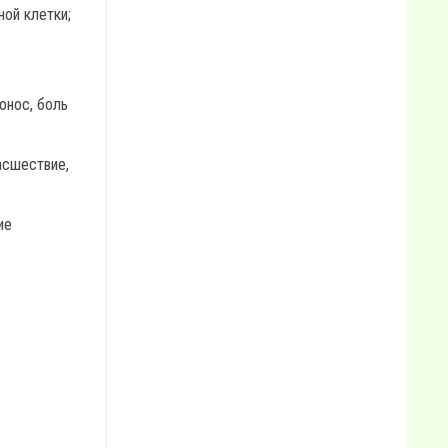
ной клетки;
онос, боль
асшествие,
ие