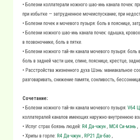
• Болезни коллатерали ножного шао-инь канала почек: п
при избытке — затрудненное мочеиспускание; при недост
• Болезни почек и мочевого пузыря: боль в пояснице, за
• Болезни ножного шао-инь канала почек: одышка, кровоха
в позвоночнике, боль в пятке.
• Болезни ножного тай-ян канала мочевого пузыря: боль
боль в задней части шеи, спине, пояснице, крестце, за
• Расстройства жизненного духа Шэнь: маниакальное сост
разговаривать, снижение памяти, сонливость, бессонница
Сочетание:
• Болезни ножного тай-ян канала мочевого пузыря:
V64 Ц
коллатералей каналов имеющих наружно-внутреннюю вза
• Испуг страх боязнь людей:
R4 Да-чжун
,
MC4 Си-мэнь
,
• Хрипы в горле:
R4 Да-чжун
,
RP21 Да-бао
,