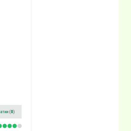
патии
(
0
)