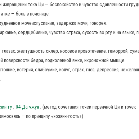
ри извращении тока Ци — беспокойство и чувство сдавленности груд
атке — боль в пояснице.
трудненное мочеиспускание, задержка мочи, гонорея.
рканье, сердцебиение, чувство страха, сухость во рту и на языке, п
 в глазах, желтушность склер, носовое кровотечение, геморрой, сум
дней поверхности бедра, подколенной ямке, икроножной мышце.
ояние, истерия, слабоумие, испуг, страх, гнев, депрессия, нежелан
.
зин-гу
,
R4 Да-чжун
, (метод сочетания точек первичной Ци и точек
имосвязь — по принципу «хозяин-гость»)