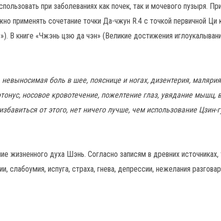
пользовать при заболеваниях как почек, так и мочевого пузыря. Пр
но применять сочетание точки Да-чжун R.4 с точкой первичной Ци 
ь»). В книге «Чжэнь цзю да чэн» (Великие достижения иглоукалывани
 невыносимая боль в шее, пояснице и ногах, дизентерия, малярия
отонус, носовое кровотечение, пожелтение глаз, увядание мышц,
збавиться от этого, нет ничего лучше, чем использование Цзин-гу 
ние жизненного духа Шэнь. Согласно записям в древних источниках,
и, слабоумия, испуга, страха, гнева, депрессии, нежелания разговар