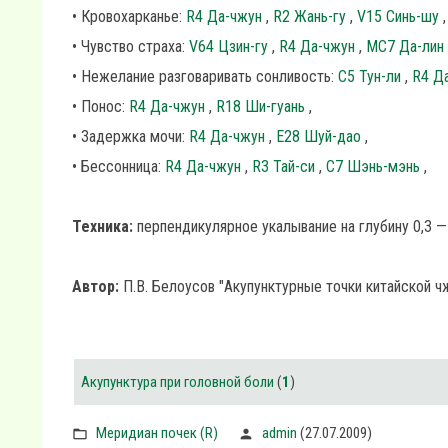
• Кровохарканье:
R4 Да-чжун
,
R2 Жань-гу
,
V15 Синь-шу
,
• Чувство страха:
V64 Цзин-гу
,
R4 Да-чжун
,
MC7 Да-лин
• Нежелание разговаривать сонливость:
C5 Тун-ли
,
R4 Д
• Понос:
R4 Да-чжун
,
R18 Ши-гуань
,
• Задержка мочи:
R4 Да-чжун
,
Е28 Шуй-дао
,
• Бессонница:
R4 Да-чжун
,
R3 Тай-си
,
C7 Шэнь-мэнь
,
Техника:
перпендикулярное укалывание на глубину 0,3 — 
Автор:
П.В. Белоусов "Акупунктурные точки китайской ч
Акупунктура при головной боли
(
1
)
Меридиан почек (R)
admin
(27.07.2009)