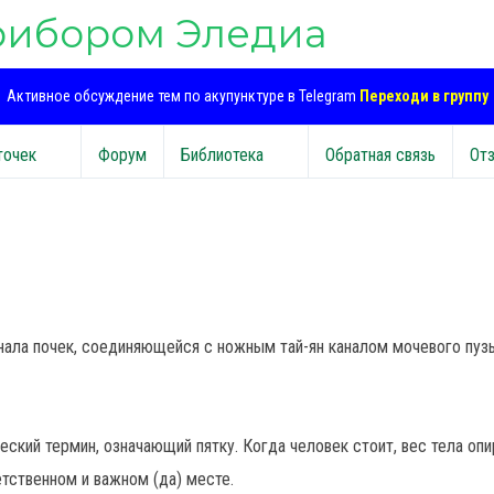
рибором Эледиа
Активное обсуждение тем по акупунктуре в Telegram
Переходи в группу
точек
Форум
Библиотека
Обратная связь
От
нала почек, соединяющейся с ножным тай-ян каналом мочевого пуз
еский термин, означающий пятку. Когда человек стоит, вес тела опи
етственном и важном (да) месте.