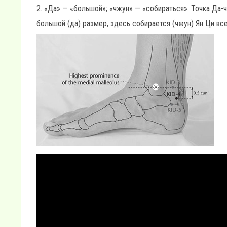
2. «Да» — «большой»; «чжун» — «собираться». Точка Да-
большой (да) размер, здесь собирается (чжун) Ян Ци все