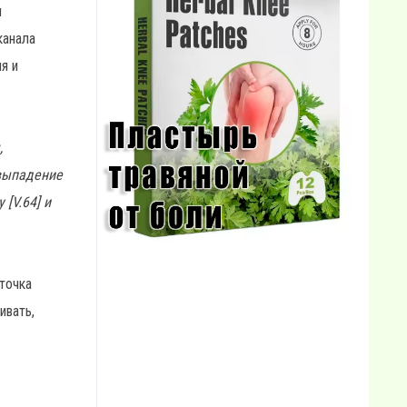
и
канала
я и
,
 выпадение
[V.64] и
 точка
ивать,