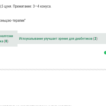
5 цуня. Прижигание: 3—4 конуса.
жэньцзю-терапии"
налгезии
Иглоукалывание улучшает зрение для диабетиков
(
2
)
ика
(
0
)