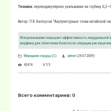
Техника:
перпендикулярное укалывание на глубину 0,2—0,
Автор: П.В. Белоусов "Акупунктурные точки китайской ч
Иглоукалывание повышает эффективность эпидуральной а
морфина для облегчения боли после операции рак кишечн
Меридиан сердца (C)
admin
(24.07.2009)
43474
4.7
/
3
Всего комментариев
:
0