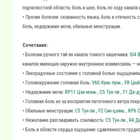
подчелюстной области, боль в шее, боль по ходу канала 
• Прочие болезни: скованность языка, боль и отечность
боль, недержание мочи, обильные менструации.
Сочетание:
• Болезни ручного тай-ян канала тонкого кишечника:
IG4 
каналов имеющих наружно-внутреннюю взаимосвязь — но
• Лихорадочные состояния с головной болью ощущением
• Головокружение головная боль:
V60 Кунь-лунь
,
F8 Цюй
• Недержание мочи:
RP11 Цзи-мэнь
,
C5 Тун-ли
,
F1 Да-д
• Головная боль из-за восприятия патогенного ветра покр
• Обильные менструации:
C5 Тун-ли
,
F2 Син-цзянь
,
RP6 С
• Нежелание разговаривать сонливость:
C5 Тун-ли
,
R4 Д
• Боль в области сердца ощущение сдавленности грудно