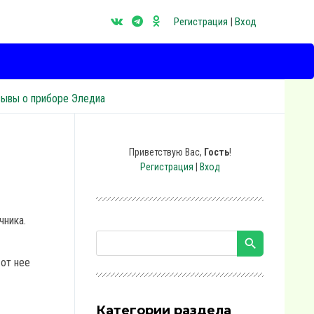
Регистрация
|
Вход
зывы о приборе Эледиа
Приветствую Вас
,
Гость
!
Регистрация
|
Вход
чника.
 от нее
Категории раздела