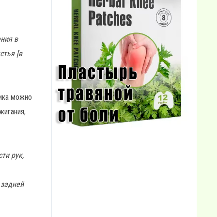
ения в
стья [в
ника можно
жигания,
ти рук,
 задней