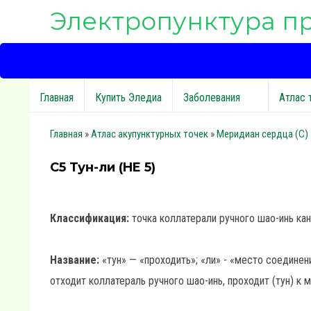
Электропунктура п
Главная
Купить Эледиа
Заболевания
Атлас 
Главная
»
Атлас акупунктурных точек
»
Меридиан сердца (C)
C5 Тун-ли (HE 5)
Классификация:
точка коллатерали ручного шао-инь ка
Название:
«тун» — «проходить»; «ли» - «место соединени
отходит коллатераль ручного шао-инь, проходит (тун) к 