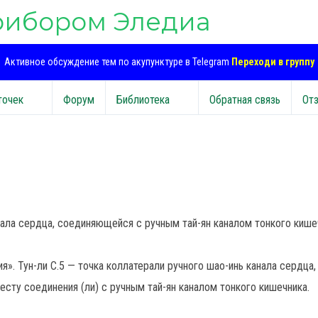
рибором Эледиа
Активное обсуждение тем по акупунктуре в Telegram
Переходи в группу
точек
Форум
Библиотека
Обратная связь
От
нала сердца, соединяющейся с ручным тай-ян каналом тонкого кише
я». Тун-ли С.5 — точка коллатерали ручного шао-инь канала сердца,
месту соединения (ли) с ручным тай-ян каналом тонкого кишечника.