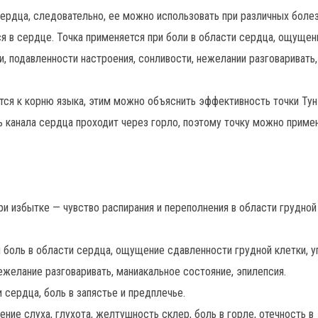
у сердца, следовательно, ее можно использовать при различных боле
я в сердце. Точка применяется при боли в области сердца, ощущен
и, подавленности настроения, сонливости, нежелании разговаривать,
тся к корню языка, этим можно объяснить эффективность точки Тун-
ь канала сердца проходит через горло, поэтому точку можно приме
ри избытке — чувство распирания и переполнения в области грудной
 боль в области сердца, ощущение сдавленности грудной клетки, у
ежелание разговаривать, маниакальное состояние, эпилепсия.
и сердца, боль в запястье и предплечье.
ение слуха, глухота, желтушность склер, боль в горле, отечность в