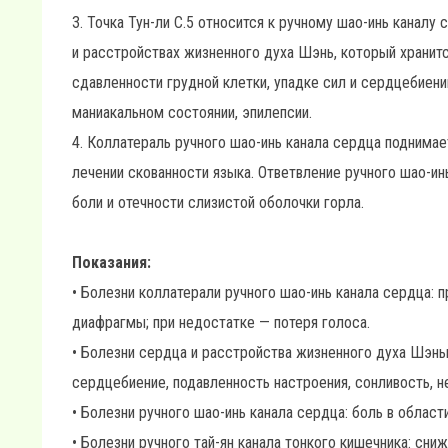
3. Точка Тун-ли С.5 относится к ручному шао-инь канал
и расстройствах жизненного духа Шэнь, который хранитс
сдавленности грудной клетки, упадке сил и сердцебиени
маниакальном состоянии, эпилепсии.
4. Коллатераль ручного шао-инь канала сердца поднимае
лечении скованности языка. Ответвление ручного шао-ин
боли и отечности слизистой оболочки горла.
Показания:
• Болезни коллатерали ручного шао-инь канала сердца: п
диафрагмы; при недостатке — потеря голоса.
• Болезни сердца и расстройства жизненного духа Шэны
сердцебиение, подавленность настроения, сонливость, н
• Болезни ручного шао-инь канала сердца: боль в област
• Болезни ручного тай-ян канала тонкого кишечника: сниж