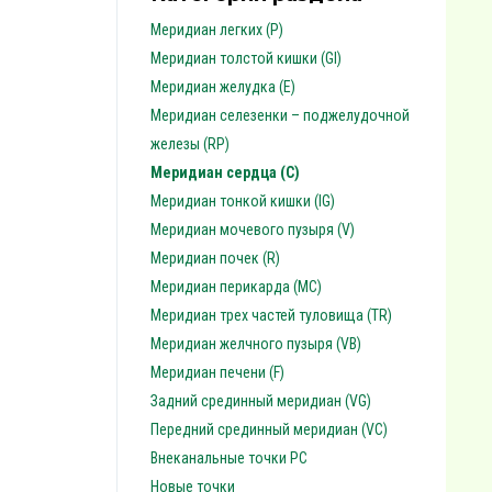
Меридиан легких (P)
Меридиан толстой кишки (GI)
Меридиан желудка (E)
Меридиан селезенки – поджелудочной
железы (RP)
Меридиан сердца (C)
Меридиан тонкой кишки (IG)
Меридиан мочевого пузыря (V)
Меридиан почек (R)
Меридиан перикарда (MC)
Меридиан трех частей туловища (TR)
Меридиан желчного пузыря (VB)
Меридиан печени (F)
Задний срединный меридиан (VG)
Передний срединный меридиан (VC)
Внеканальные точки PC
Новые точки