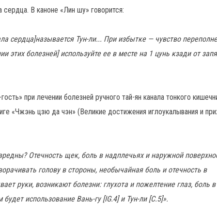
а сердца. В каноне «Лин шу» говорится:
а сердца]называется Тун-ли... При избытке — чувство переполн
ии этих болезней] используйте ее в месте на 1 цунь кзади от запя
-гость» при лечении болезней ручного тай-ян канала тонкого кишеч
 книге «Чжэнь цзю да чэн» (Великие достижения иглоукалывания и при
вредны? Отечность щек, боль в надплечьях и наружной поверхнос
орачивать голову в стороны, необычайная боль и отечность в
ет руки, возникают болезни: глухота и пожелтение глаз, боль в
удет использование Вань-гу [IG.4] и Тун-ли [С.5]».