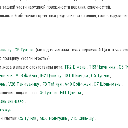
в задней части наружной поверхности верхних конечностей.
 слизистой оболочки горла, лихорадочные состояния, головокружение
Вань-гу
,
C5 Тун-ли
, (метод сочетания точек первичной Ци и точек к
 принципу «хозяин-гость»)
 жара в лице с отсутствием пота:
TR2 Е-мэнь
,
TR3 Чжун-чжу
,
C5 Т
-цюань
,
V58 Фэй-ян
,
IG2 Цянь-гу
,
IG1 Шао-цзэ
,
C5 Тун-ли
,
унь
,
V28 Пан-гуан-шу
,
F3 Тай-чун
,
V40 Вэй-чжун
,
C7 Шэнь-мэнь
,
аснение лица и глаз:
C5 Тун-ли
,
Е41 Цзе-си
,
ань-инь-цзяо
,
а-чжун
,
й клетки:
C5 Тун-ли
,
MC6 Нэй-гуань
,
V15 Синь-шу
,