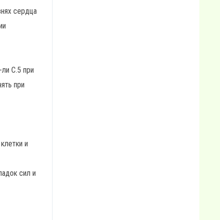
знях сердца
ии
ли С.5 при
нять при
 клетки и
падок сил и