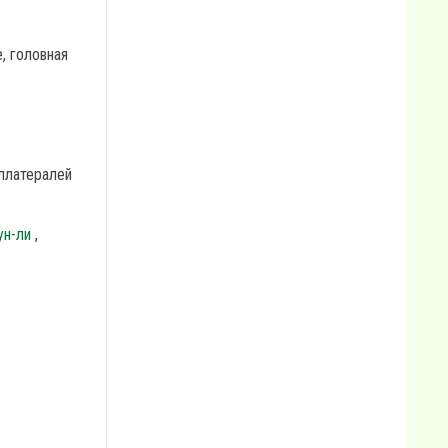
, головная
оллатералей
ун-ли
,