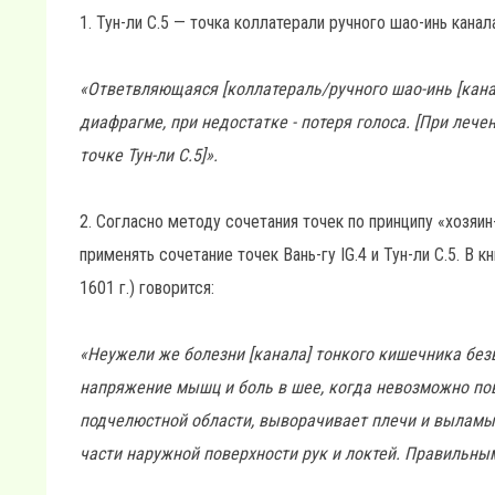
1. Тун-ли С.5 — точка коллатерали ручного шао-инь канал
«Ответвляющаяся [коллатераль/ручного шао-инь [канал
диафрагме, при недостатке - потеря голоса. [При лечен
точке Тун-ли C.5]».
2. Согласно методу сочетания точек по принципу «хозяин
применять сочетание точек Вань-гу IG.4 и Тун-ли С.5. В
1601 г.) говорится:
«Неужели же болезни [канала] тонкого кишечника без
напряжение мышц и боль в шее, когда невозможно пов
подчелюстной области, выворачивает плечи и выламыва
части наружной поверхности рук и локтей. Правильным б