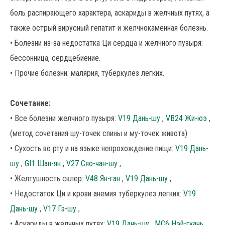
боль распирающего характера, аскариды в желчных путях, а
также острый вирусный гепатит и желчнокаменная болезнь.
• Болезни из-за недостатка Ци сердца и желчного пузыря:
бессонница, сердцебиение.
• Прочие болезни: малярия, туберкулез легких.
Сочетание:
• Все болезни желчного пузыря:
V19 Дань-шу
,
VB24 Жи-юэ
,
(метод сочетания шу-точек спины и му-точек живота)
• Сухость во рту и на языке непрохождение пищи:
V19 Дань-
шу
,
GI1 Шан-ян
,
V27 Сяо-чан-шу
,
• Желтушность склер:
V48 Ян-ган
,
V19 Дань-шу
,
• Недостаток Ци и крови анемия туберкулез легких:
V19
Дань-шу
,
V17 Гэ-шу
,
• Аскариды в желчных путях:
V19 Дань-шу
,
MC6 Нэй-гуань
,