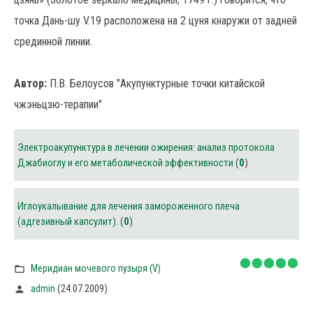
точка Дань-шу V.19 расположена на 2 цуня кнаружи от задней
срединной линии.
Автор:
П.В. Белоусов "Акупунктурные точки китайской
чжэньцзю-терапии"
Электроакупунктура в лечении ожирения: анализ протокола
Джабиоглу и его метаболической эффективности
(
0
)
Иглоукалывание для лечения замороженного плеча
(адгезивный капсулит).
(
0
)
Меридиан мочевого пузыря (V)
(24.07.2009)
admin