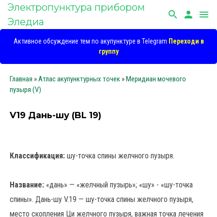
Электропунктура прибором
search
person
menu
Эледиа
Активное обсуждение тем по акупунктуре в Telegram
Переходи в
группу
Главная
»
Атлас акупунктурных точек
»
Меридиан мочевого
пузыря (V)
V19 Дань-шу (BL 19)
Классификация:
шу-точка спины желчного пузыря.
Название:
«дань» — «желчный пузырь»; «шу» - «шу-точка
спины». Дань-шу V.19 — шу-точка спины желчного пузыря,
место скопления Ци желчного пузыря, важная точка лечения