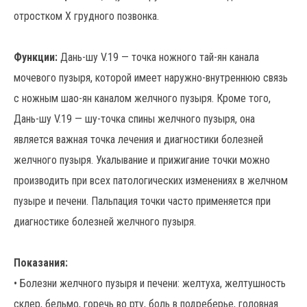
отростком X грудного позвонка.
Функции:
Дань-шу V.19 — точка ножного тай-ян канала
мочевого пузыря, которой имеет наружно-внутреннюю связь
с ножным шао-ян каналом желчного пузыря. Кроме того,
Дань-шу V.19 — шу-точка спины желчного пузыря, она
является важная точка лечения и диагностики болезней
желчного пузыря. Укалывание и прижигание точки можно
производить при всех патологических изменениях в желчном
пузыре и печени. Пальпация точки часто применяется при
диагностике болезней желчного пузыря.
Показания:
• Болезни желчного пузыря и печени: желтуха, желтушность
склер, бельмо, горечь во рту, боль в подреберье, головная