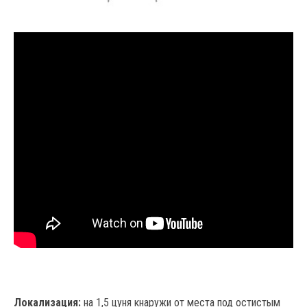
Локализация:
на 1,5 цуня кнаружи от места под остистым