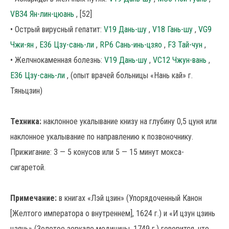
VB34 Ян-лин-цюань
, [52]
• Острый вирусный гепатит:
V19 Дань-шу
,
V18 Гань-шу
,
VG9
Чжи-ян
,
E36 Цзу-сань-ли
,
RP6 Сань-инь-цзяо
,
F3 Тай-чун
,
• Желчнокаменная болезнь:
V19 Дань-шу
,
VC12 Чжун-вань
,
E36 Цзу-сань-ли
, (опыт врачей больницы «Нань кай» г.
Тяньцзин)
Техника:
наклонное укалывание книзу на глубину 0,5 цуня или
наклонное укалывание по направлению к позвоночнику.
Прижигание: 3 — 5 конусов или 5 — 15 минут мокса-
сигаретой.
Примечание:
в книгах «Лэй цзин» (Упорядоченный Канон
[Желтого императора о внутреннем], 1624 г.) и «И цзун цзинь
цзянь» (Золотое зеркало медицины, 1749 г.) говорится, что