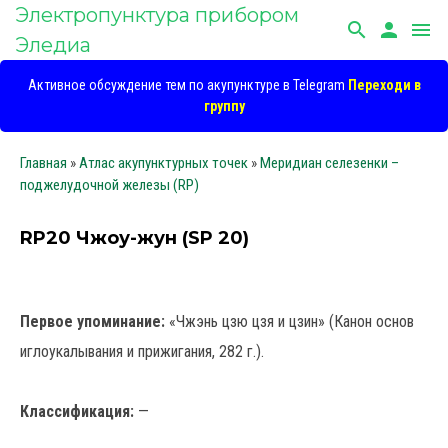
Электропунктура прибором
search
person
menu
Эледиа
Активное обсуждение тем по акупунктуре в Telegram
Переходи в
группу
Главная
»
Атлас акупунктурных точек
»
Меридиан селезенки –
поджелудочной железы (RP)
RP20 Чжоу-жун (SP 20)
Первое упоминание:
«Чжэнь цзю цзя и цзин» (Канон основ
иглоукалывания и прижигания, 282 г.).
Классификация:
—