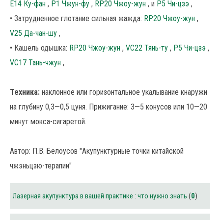
Е14 Ку-фан
,
Р1 Чжун-фу
,
RP20 Чжоу-жун
, и
P5 Чи-цзэ
,
• Затрудненное глотание сильная жажда:
RP20 Чжоу-жун
,
V25 Да-чан-шу
,
• Кашель одышка:
RP20 Чжоу-жун
,
VC22 Тянь-ту
,
P5 Чи-цзэ
,
VC17 Тань-чжун
,
Техника:
наклонное или горизонтальное укалывание кнаружи
на глубину 0,3—0,5 цуня. Прижигание: 3—5 конусов или 10—20
минут мокса-сигаретой.
Автор: П.В. Белоусов "Акупунктурные точки китайской
чжэньцзю-терапии"
Лазерная акупунктура в вашей практике : что нужно знать
(
0
)