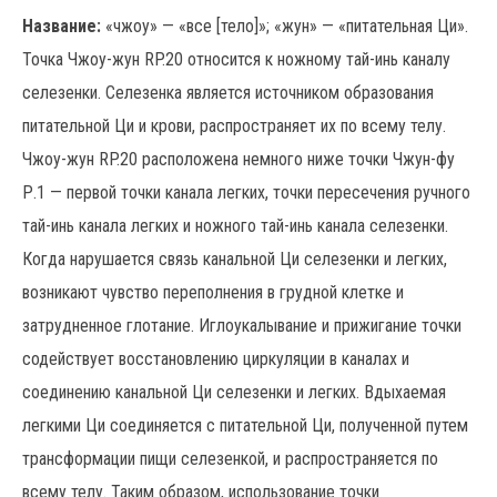
Название:
«чжоу» — «все [тело]»; «жун» — «питательная Ци».
Точка Чжоу-жун RP.20 относится к ножному тай-инь каналу
селезенки. Селезенка является источником образования
питательной Ци и крови, распространяет их по всему телу.
Чжоу-жун RP.20 расположена немного ниже точки Чжун-фу
Р.1 — первой точки канала легких, точки пересечения ручного
тай-инь канала легких и ножного тай-инь канала селезенки.
Когда нарушается связь канальной Ци селезенки и легких,
возникают чувство переполнения в грудной клетке и
затрудненное глотание. Иглоукалывание и прижигание точки
содействует восстановлению циркуляции в каналах и
соединению канальной Ци селезенки и легких. Вдыхаемая
легкими Ци соединяется с питательной Ци, полученной путем
трансформации пищи селезенкой, и распространяется по
всему телу. Таким образом, использование точки