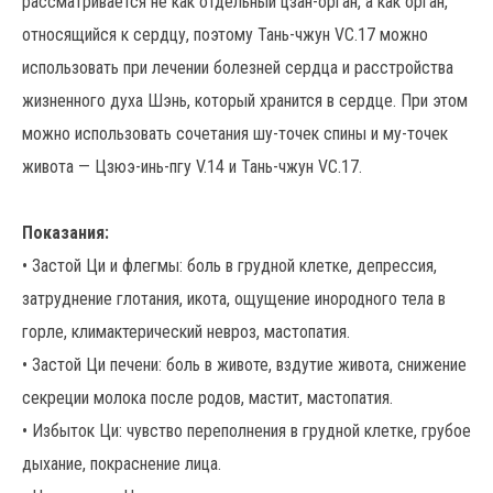
рассматривается не как отдельный цзан-орган, а как орган,
относящийся к сердцу, поэтому Тань-чжун VC.17 можно
использовать при лечении болезней сердца и расстройства
жизненного духа Шэнь, который хранится в сердце. При этом
можно использовать сочетания шу-точек спины и му-точек
живота — Цзюэ-инь-пгу V.14 и Тань-чжун VC.17.
Показания:
• Застой Ци и флегмы: боль в грудной клетке, депрессия,
затруднение глотания, икота, ощущение инородного тела в
горле, климактерический невроз, мастопатия.
• Застой Ци печени: боль в животе, вздутие живота, снижение
секреции молока после родов, мастит, мастопатия.
• Избыток Ци: чувство переполнения в грудной клетке, грубое
дыхание, покраснение лица.