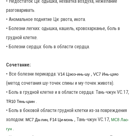
• Недостаток Ци: одышка, нехватка воздуха, нежелание
разговаривать.
• Аномальное поднятие Ци: рвота, икота.
• Болезни легких: одышка, кашель, кровохарканье, боль в
грудной клетке.
• Болезни сердца: боль в области сердца.
Сочетание:
• Все болезни перикарда:
,
V14 Цзюэ-инь-шу
VC7 Инь-цзяо
(метод сочетания шу-точек спины и му-точек живота).
• Боль в грудной клетке и в области сердца: Тань-чжун VC.17,
.
TR10 Тянь-цзин
• Боль в боковой области грудной клетки из-за повреждения
холодом:
,
, Тань-чжун VC.17,
MC7 Да-лин
F14 Ци-мэнь
MC8 Лао-
.
гун