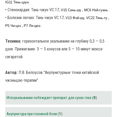
.
IG11 Тянь-цзун
• Стенокардия: Тань-чжун VC.17,
,
.
V15 Синь-шу
MC6 Нэй-гуань
• Болезни легких: Тань-чжун VC.17,
,
,
V13 Фэй-шу
VC22 Тянь-ту
,
.
P5 Чи-цзэ
P7 Ле-цюэ
Техника:
горизонтальное укалывание на глубину 0,3 — 0,5
цуня. Прижигание: 3 — 5 конусов или 5 — 10 минут мокса-
сигаретой.
Автор:
П.В. Белоусов "Акупунктурные точки китайской
чжэньцзю-терапии"
Иглоукалывание побеждает препарат для сухих глаз
(
0
)
Акупунктура при головной боли
(
1
)