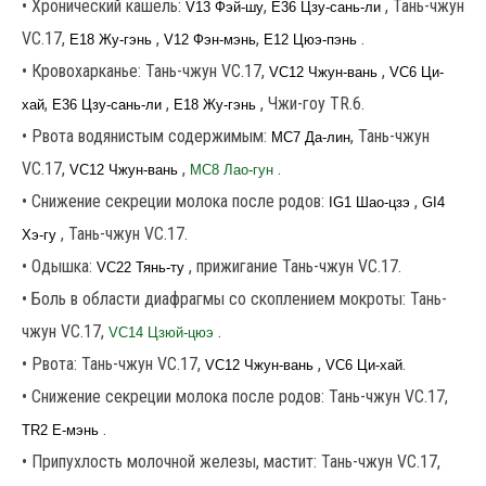
• Хронический кашель:
,
, Тань-чжун
V13 Фэй-шу
E36 Цзу-сань-ли
VC.17,
,
,
.
E18 Жу-гэнь
V12 Фэн-мэнь
Е12 Цюэ-пэнь
• Кровохарканье: Тань-чжун VC.17,
,
VC12 Чжун-вань
VC6 Ци-
,
,
, Чжи-гоу ТR.6.
хай
E36 Цзу-сань-ли
E18 Жу-гэнь
• Рвота водянистым содержимым:
, Тань-чжун
MC7 Да-лин
VC.17,
,
.
VC12 Чжун-вань
MC8 Лао-гун
• Снижение секреции молока после родов:
,
IG1 Шао-цзэ
GI4
, Тань-чжун VC.17.
Хэ-гу
• Одышка:
, прижигание Тань-чжун VC.17.
VC22 Тянь-ту
• Боль в области диафрагмы со скоплением мокроты: Тань-
чжун VC.17,
.
VC14 Цзюй-цюэ
• Рвота: Тань-чжун VC.17,
,
.
VC12 Чжун-вань
VC6 Ци-хай
• Снижение секреции молока после родов: Тань-чжун VC.17,
.
TR2 Е-мэнь
• Припухлость молочной железы, мастит: Тань-чжун VC.17,