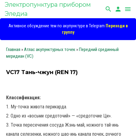
Электропунктура прибором
search
person
menu
Эледиа
Активное обсуждение тем по акупунктуре в Telegram
Переходи в
группу
Главная
»
Атлас акупунктурных точек
»
Передний срединный
меридиан (VC)
VC17 Тань-чжун (REN 17)
Классификация:
1. Му-точка живота перикарда.
2. Одно из «восьми средоточий» — «средоточие Ци».
3. Точка пересечения сосуда Жэнь-май, ножного тай-инь
канала селезенки, ножного шао-инь канала почек, ручного