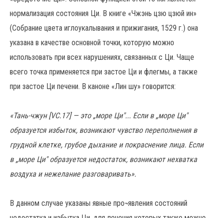
нормализация состояния Ци. В книге «Чжэнь цзю цзюй ин»
(Собрание цвета иглоукалывания и прижигания, 1529 г.) она
указана в качестве основной точки, которую можно
использовать при всех нарушениях, связанных с Ци. Чаще
всего точка применяется при застое Ци и флегмы, а также
при застое Ци печени. В каноне «Лин шу» говорится:
«Тань-чжун [VC.17] — это „море Ци"... Если в „море Ци"
образуется избыток, возникают чувство переполнения в
грудной клетке, грубое дыхание и покраснение лица. Если
в „море Ци" образуется недостаток, возникают нехватка
воздуха и нежелание разговаривать».
В данном случае указаны явные про¬явления состояний
недостатка и избытка Ци, для лечения которых также можно