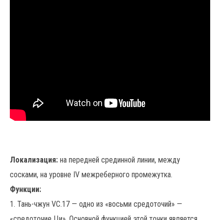
Локализация:
на передней срединной линии, между
сосками, на уровне IV межреберного промежутка.
Функции:
1. Тань-чжун VC.17 — одно из «восьми средоточий» —
«средоточие Ци». Основной функцией этой точки является