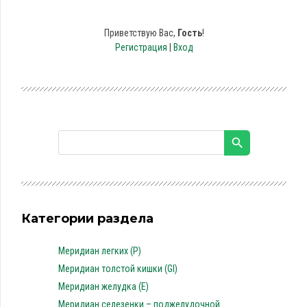
Приветствую Вас
,
Гость
!
Регистрация
|
Вход
Категории раздела
Меридиан легких (P)
Меридиан толстой кишки (GI)
Меридиан желудка (E)
Меридиан селезенки – поджелудочной