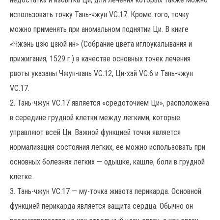
использовать точку Тань-чжун VC.17. Кроме того, точку
можно применять при аномальном поднятии Ци. В книге
«Чжэнь цзю цзюй ин» (Собрание цвета иглоукалывания и
прижигания, 1529 г.) в качестве основных точек лечения
рвоты указаны Чжун-вань VC.12, Ци-хай VC.6 и Тань-чжун
VC.17.
2. Тань-чжун VC.17 является «средоточием Ци», расположена
в середине грудной клетки между легкими, которые
управляют всей Ци. Важной функцией точки является
нормализация состояния легких, ее можно использовать при
основных болезнях легких — одышке, кашле, боли в грудной
клетке.
3. Тань-чжун VC.17 — му-точка живота перикарда. Основной
функцией перикарда является защита сердца. Обычно он