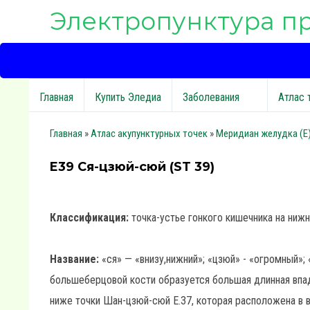
Электропунктура п
Главная
Купить Эледиа
Заболевания
Атлас 
Главная
»
Атлас акупунктурных точек
»
Меридиан желудка (E
E39 Ся-цзюй-сюй (ST 39)
Классификация:
точка-устье гонкого кишечника на нижн
Название:
«ся» — «внизу,нижний»; «цзюй» - «огромный»; 
большеберцовой кости образуется большая длинная впади
ниже точки Шан-цзюй-сюй Е.37, которая расположена в в