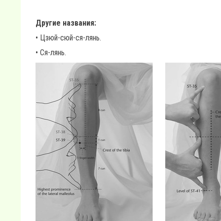
Другие названия:
• Цзюй-сюй-ся-лянь.
• Ся-лянь.