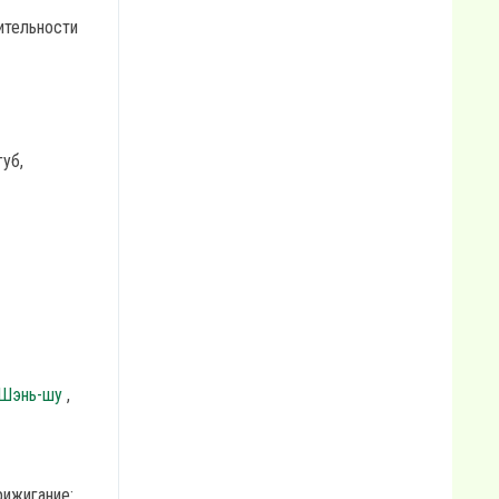
ительности
губ,
 Шэнь-шу
,
рижигание: