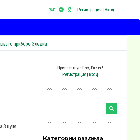
Регистрация
|
Вход
зывы о приборе Эледиа
Приветствую Вас
,
Гость
!
Регистрация
|
Вход
а 3 цуня
Категории раздела