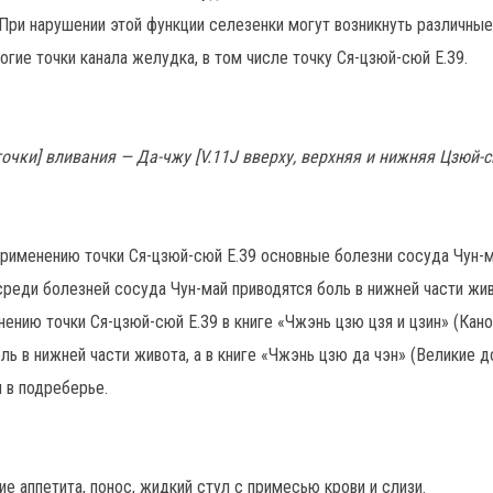
 При нарушении этой функции селезенки могут возникнуть различн
гие точки канала желудка, в том числе точку Ся-цзюй-сюй Е.39.
[точки] вливания — Да-чжу [V.11J вверху, верхняя и нижняя Цзюй-
 применению точки Ся-цзюй-сюй Е.39 основные болезни сосуда Чун-
) среди болезней сосуда Чун-май приводятся боль в нижней части жи
нению точки Ся-цзюй-сюй Е.39 в книге «Чжэнь цзю цзя и цзин» (Кан
оль в нижней части живота, а в книге «Чжэнь цзю да чэн» (Великие 
ы в подреберье.
е аппетита, понос, жидкий стул с примесью крови и слизи.