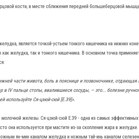
ерцовой кости, в месте сближения передней большеберцовой мышц
желудка, является точкой-устьем тонкого кишечника на нижних коне
 как желудка, так и тонкого кишечника. В основном точка применяе
ся:
жней части живота, боль в пояснице и позвоночнике, отдающая 
р в IV пальце стопы, ввалившиеся сосуды, — это... болезни ручног
ей используйте Ся-цзюй-сюй [Е.39]».
ь молочной железы. Ся-цзюй-сюй Е.39 - одна из самых эффективных
сто она используется при мастите из-за скопления жара в желудке.
ножным ян-мин каналом желудка и ножным тай-инь каналом селезен