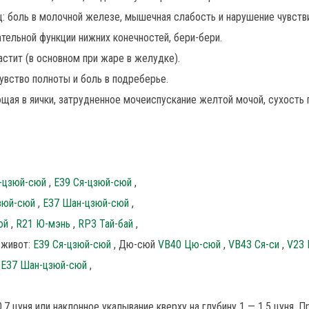
ц: боль в молочной железе, мышечная слабость и нарушение чувств
ательной функции нижних конечностей, бери-бери.
стит (в основном при жаре в желудке).
чувство полноты и боль в подреберье.
ющая в яички, затрудненное мочеиспускание желтой мочой, сухость 
-цзюй-сюй
,
E39 Ся-цзюй-сюй
,
цзюй-сюй
,
E37 Шан-цзюй-сюй
,
сюй
,
R21 Ю-мэнь
,
RP3 Тай-бай
,
 живот:
E39 Ся-цзюй-сюй
, Дю-сюй
VB40 Цю-сюй
,
VB43 Ся-си
,
V23
,
E37 Шан-цзюй-сюй
,
7 цуня или наклонное укалывание кверху на глубину 1 — 1,5 цуня. П