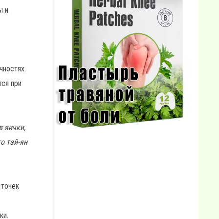
ы и
чностях.
тся при
в яички,
о тай-ян
 точек
ки.