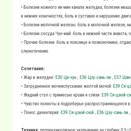
• Болезни ножного яи-мин канала желудка, болезни мыш
в нижних конечностях, боль в суставах и нарушение двиг
• Болезни молочной железы: боль в молочной железе, ма
• Болезни сосуда Чун-май: боль в нижней части живота, 
• Прочие болезни: боль в пояснице и позвоночнике, отда
слюнотечение.
Сочетание:
• Жар в желудке:
Е30 Ци-чун
,
E36 Цзу-сань-ли
,
E37 Шан
• Затрудненное мочеиспускание желтой мочой:
E39 Ся-
• Жидкий стул с примесью крови и слизи:
E39 Ся-цзюй-
• Чувство полноты в подреберье распространяющееся в
• Понос дизентерия:
E39 Ся-цзюй-сюй
,
E36 Цзу-сань-ли
Техника:
перпендикулярное укалывание на глубину 0,5—0,