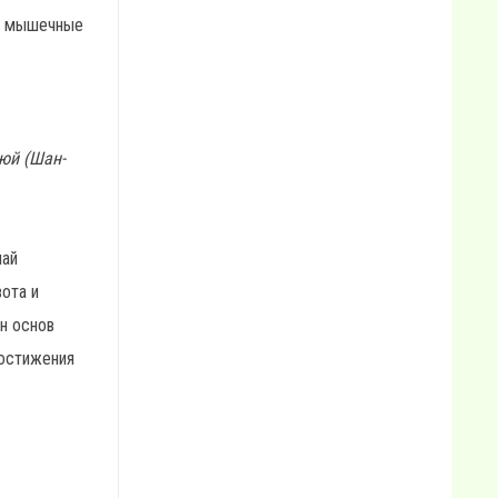
ые мышечные
сюй (Шан-
май
вота и
он основ
достижения