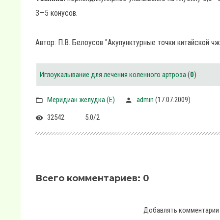
3—5 конусов.
Автор: П.В. Белоусов "Акупунктурные точки китайской ч
Иглоукалывание для лечения коленного артроза
(
0
)
Меридиан желудка (E)
admin
(17.07.2009)
32542
5.0
/
2
Всего комментариев
:
0
Добавлять комментарии 