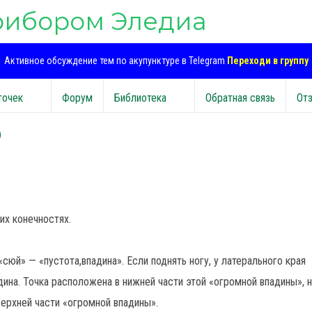
рибором Эледиа
Активное обсуждение тем по акупунктуре в Telegram
Переходи в группу
точек
Форум
Библиотека
Обратная связь
От
)
их конечностях.
«сюй» — «пустота,впадина». Если поднять ногу, у латерального края
на. Точка расположена в нижней части этой «огромной впадины», н
ерхней части «огромной впадины».