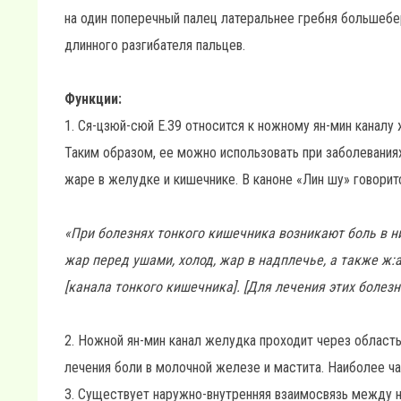
на один поперечный палец латеральнее гребня большеб
длинного разгибателя пальцев.
Функции:
1. Ся-цзюй-сюй Е.39 относится к ножному ян-мин каналу 
Таким образом, ее можно использовать при заболеваниях
жаре в желудке и кишечнике. В каноне «Лин шу» говорит
«При болезнях тонкого кишечника возникают боль в ни
жар перед ушами, холод, жар в надплечье, а также ж:а
[канала тонкого кишечника]. [Для лечения этих болезн
2. Ножной ян-мин канал желудка проходит через област
лечения боли в молочной железе и мастита. Наиболее ча
3. Существует наружно-внутренняя взаимосвязь между 