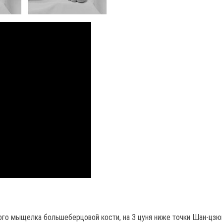
ого мыщелка большеберцовой кости, на 3 цуня ниже точки Шан-цзюй