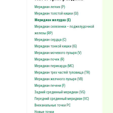
Меридиан легких (P)
Меридиан толстой кишки (GI)
Меридиан желудка (E)
Меридиан селезенки – поджелудочной
железы (RP)
Меридиан сердца (C)
Меридиан тонкой кишки (IG)
Меридиан мочевого пузыря (V)
Меридиан почек (R)
Меридиан перикарда (MC)
Меридиан трех частей туловища (TR)
Меридиан желчного пузыря (VB)
Меридиан печени (F)
Задний срединный меридиан (VG)
Передний срединный меридиан (VC)
Внеканальные точки PC
Новые точки