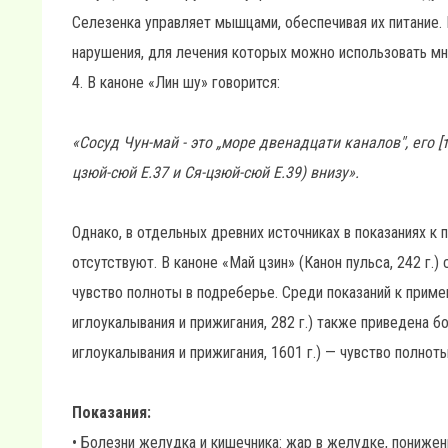
Селезенка управляет мышцами, обеспечивая их питание.
нарушения, для лечения которых можно использовать мно
4. В каноне «Лин шу» говорится:
«Сосуд Чун-май - это „море двенадцати каналов", его 
цзюй-сюй Е.37 и Ся-цзюй-сюй Е.39) внизу».
Однако, в отдельных древних источниках в показаниях к
отсутствуют. В каноне «Май цзин» (Канон пульса, 242 г.
чувство полноты в подреберье. Среди показаний к приме
иглоукалывания и прижигания, 282 г.) также приведена б
иглоукалывания и прижигания, 1601 г.) — чувство полнот
Показания:
• Болезни желудка и кишечника: жар в желудке, понижени