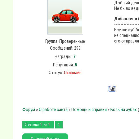
Добрый день 
Не было ведь
Добавлено
(
----------------
Все же зуб б
не специалис
его отправля
Группа: Проверенные
Сообщений:
299
Награды:
7
Репутация:
5
Статус:
Оффлайн
Форум
»
О работе сайта
»
Помощь и справки
»
Боль на зубах
1
Страница
1
из
1