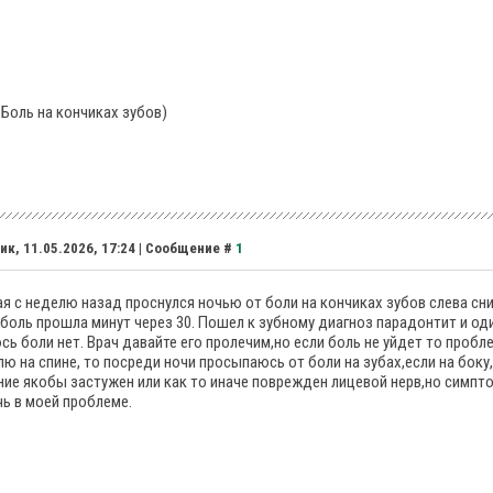
(Боль на кончиках зубов)
ик, 11.05.2026, 17:24 | Сообщение #
1
я с неделю назад проснулся ночью от боли на кончиках зубов слева сниз
боль прошла минут через 30. Пошел к зубному диагноз парадонтит и оди
сь боли нет. Врач давайте его пролечим,но если боль не уйдет то пробл
лю на спине, то посреди ночи просыпаюсь от боли на зубах,если на бок
ие якобы застужен или как то иначе поврежден лицевой нерв,но симпто
ь в моей проблеме.