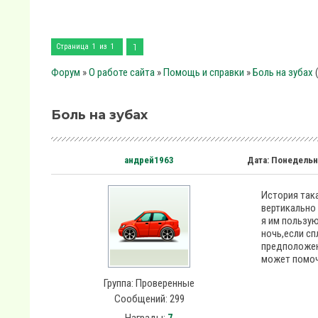
1
Страница
1
из
1
Форум
»
О работе сайта
»
Помощь и справки
»
Боль на зубах
Боль на зубах
андрей1963
Дата: Понедельн
История така
вертикально 
я им пользую
ночь,если сп
предположен
может помоч
Группа: Проверенные
Сообщений:
299