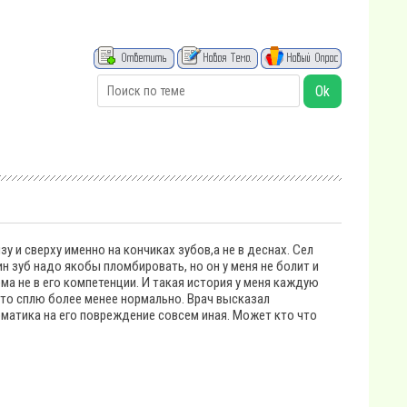
у и сверху именно на кончиках зубов,а не в деснах. Сел
н зуб надо якобы пломбировать, но он у меня не болит и
ема не в его компетенции. И такая история у меня каждую
у,то сплю более менее нормально. Врач высказал
матика на его повреждение совсем иная. Может кто что