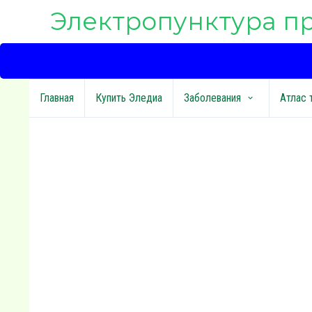
Электропунктура п
Главная
Купить Эледиа
Заболевания
Атлас 
keyboard_arrow_down