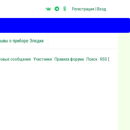
Регистрация
|
Вход
зывы о приборе Эледиа
овые сообщения
·
Участники
·
Правила форума
·
Поиск
·
RSS
]