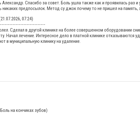
Александр. Спасибо за совет. Боль ушла также как и проявилась раз и
 никаких предпосылок. Метод су джок почему то не пришел на память, 
21.07.2026, 07:24)
-----------------------------
олел. Сделал в другой клинике на более совершенном оборудовании сни
ту. Начал лечение. Интересное дело в платной клинике отказываются уд
ют в муниципальную клинику на удаление.
(Боль на кончиках зубов)