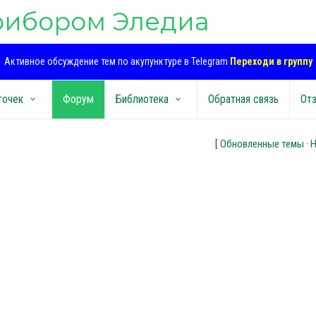
рибором Эледиа
Активное обсуждение тем по акупунктуре в Telegram
Переходи в группу
точек
Форум
Библиотека
Обратная связь
От
keyboard_arrow_down
keyboard_arrow_down
[
Обновленные темы
·
Н