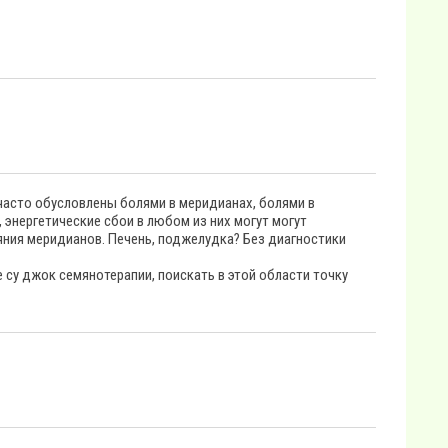
асто обусловлены болями в меридианах, болями в
 энергетические сбои в любом из них могут могут
яния меридианов. Печень, поджелудка? Без диагностики
 су джок семянотерапии, поискать в этой области точку