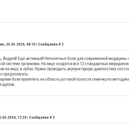
ик, 25.05.2026, 08:10 | Сообщение #
2
, Андрей! Ещё активный! Непонятные боли для современной медицины ч
ой системе организма. На лице сходятся все 12 стандартных меридинов,
ли на лице, в зубах. Нужно проводить акупунктурную диагностику состо
о предполагать.
время боли прилепить на область ротовой полости семечку по методике
я щупом.
6.06.2026, 17:20 | Сообщение #
3