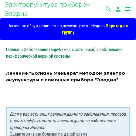
Электропунктура прибором
search
person
menu
Эледиа
Активное обсуждение тем по акупунктуре в Telegram
Переходи в
группу
Главная
»
Заболевания (зарубежные источники)
»
Заболевания
периферической нервной системы
Лечение "Болезнь Меньера" методом электро
акупунктуры с помощью прибора "Эледиа"
Если у вас есть опыт лечения данного заболевания, просьба
оценить эффективность лечения данного заболевания
прибором Эледиа.
Оцените лечение болезни по даной схеме