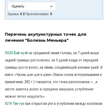
Оценка:
0.0
Проголосовало:
0
Перечень акупунктурных точек для
лечения "Болезнь Меньера"
VG20 Бай-хуэй
на срединной линии головы, на 7 цуней выше
задней границы роста волос, на 5 цуней кзади от передней
границы роста волос, на линии, соединяющей кончики ушей. В
книге «Чжэнь цзю цзя и цзин» (Канон основ иглоукалывания и
прижигания, 282 г.) говорится, что точка расположена
«...в
месте завитка волос в середине макушки, углубление
можно легко нащупать».
IG19 Тин-гун
при открытом рте в углублении между козелком