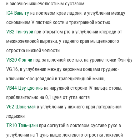
и височно-нижнечелюстным суставом.
IG4 Вань-гу
на локтевом крае ладони, в углублении между
основанием V пястной кости и трехгранной костью.
VB2 Тин-хуэй
при открытом рте в углублении кпереди от
межкозелковой вырезки, у заднего края мыщелкового
отростка нижней челюсти.
VB20 Фэн-чи
под затылочной костью, на уровне точки Фэн-фу
VG.16, в углублении между верхними концами грудино-
ключично-сосцевидной и трапециевидной мышц.
VB44 Цзу-цяо-инь
на наружной стороне IV пальца стопы,
приблизительно на 0,1 цуня от угла ногтя.
V62 Шэнь-май
в углублении у нижнего края латеральной
лодыжки.
TR10 Тянь-цзин
при согнутой в локтевом суставе руке в
углублении на 1 цунь выше локтевого отростка локтевой