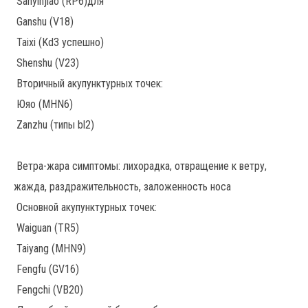
Sanyinjiao (RP6)для
Ganshu (V18)
Taixi (Kd3 успешно)
Shenshu (V23)
Вторичный акупунктурных точек:
Юяо (MHN6)
Zanzhu (типы bl2)
Ветра-жара симптомы: лихорадка, отвращение к ветру,
жажда, раздражительность, заложенность носа
Основной акупунктурных точек:
Waiguan (TR5)
Taiyang (MHN9)
Fengfu (GV16)
Fengchi (VB20)