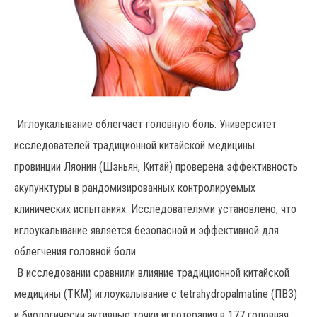
Иглоукалывание облегчает головную боль. Университет
исследователей традиционной китайской медицины
провинции Ляонин (Шэньян, Китай) проверена эффективность
акупунктуры в рандомизированных контролируемых
клинических испытаниях. Исследователями установлено, что
иглоукалывание является безопасной и эффективной для
облегчения головной боли.
В исследовании сравнили влияние традиционной китайской
медицины (ТКМ) иглоукалывание с tetrahydropalmatine (ПВЗ)
и биологически активные точки иглотерапия в 177 головная