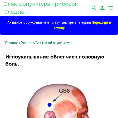
Электропунктура прибором
search
person
menu
Эледиа
Активное обсуждение тем по акупунктуре в Telegram
Переходи в
группу
Главная
»
Разное
»
Статьи об акупунктуре
Иглоукалывание облегчает головную
боль.