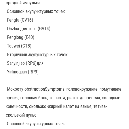
средней импульса
Основной акупунктурных точек:
Fengfu (GV16)
Dazhui для того (GV14)
Fenglong (E40)
Touwei (СТ8)
Вторичный акупунктурных точек:
Sanyinjiao (RP6)для
Yinlingquan (RP9)
Мокроту obstructionSymptoms: головокружение, помутнение
зрения, головная боль, тошнота, рвота, депрессия, холодные
конечности, скользко-жирный налет на языке, тетива-
скользкий пульс
Основной акупунктурных точек: