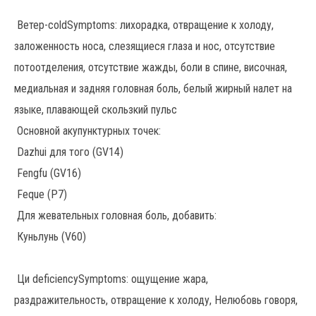
Ветер-coldSymptoms: лихорадка, отвращение к холоду,
заложенность носа, слезящиеся глаза и нос, отсутствие
потоотделения, отсутствие жажды, боли в спине, височная,
медиальная и задняя головная боль, белый жирный налет на
языке, плавающей скользкий пульс
Основной акупунктурных точек:
Dazhui для того (GV14)
Fengfu (GV16)
Feque (P7)
Для жевательных головная боль, добавить:
Куньлунь (V60)
Ци deficiencySymptoms: ощущение жара,
раздражительность, отвращение к холоду, Нелюбовь говоря,