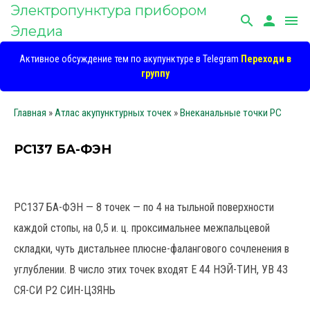
Электропунктура прибором
search
person
menu
Эледиа
Активное обсуждение тем по акупунктуре в Telegram
Переходи в
группу
Главная
»
Атлас акупунктурных точек
»
Внеканальные точки PC
РС137 БА-ФЭН
РС137 БА-ФЭН — 8 точек — по 4 на тыльной поверхности
каждой стопы, на 0,5 и. ц. проксимальнее межпальцевой
складки, чуть дистальнее плюсне-фалангового сочленения в
углублении. В число этих точек входят Е 44 НЭЙ-ТИН, УВ 43
СЯ-СИ Р2 СИН-ЦЗЯНЬ