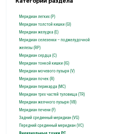
Категории раздела
Меридиан легких (P)
Меридиан толстой кишки (GI)
Меридиан желудка (E)
Меридиан селезенки – поджелудочной
железы (RP)
Меридиан сердца (C)
Меридиан тонкой кишки (IG)
Меридиан мочевого пузыря (V)
Меридиан почек (R)
Меридиан перикарда (MC)
Меридиан трех частей туловища (TR)
Меридиан желчного пузыря (VB)
Меридиан печени (F)
Задний срединный меридиан (VG)
Передний срединный меридиан (VC)
Внеканальные точки PC