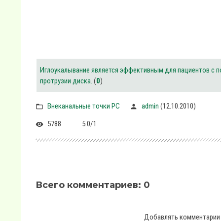
Иглоукалывание является эффективным для пациентов с п
протрузии диска.
(
0
)
Внеканальные точки PC
admin
(12.10.2010)
5788
5.0
/
1
Всего комментариев
:
0
Добавлять комментарии 