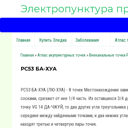
Электропунктура п
Главная
Купить Эледиа
Заболевания
Атлас 
Главная
»
Атлас акупунктурных точек
»
Внеканальные точки 
РС53 БА-ХУА
РС53 БА-ХУА (ЛЮ-ХУА) - 8 точек Местонахождение зави
сосками, срезают от нее 1/4 часть. Из оставшихся 3/4 
точку VG 14 ДА-ЧЖУЙ, то два других угла треугольника
середине между найденными точками, и два нижних угл
находят третью и четвертую пары точек.