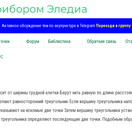
рибором Эледиа
Активное обсуждение тем по акупунктуре в Telegram
Переходи в группу
точек
Форум
Библиотека
Обратная связь
От
PC
сит от ширины грудной клетки Берут нить равную по длине рассто
делают равносторонний треугольник Если вершину треугольника нал
 указывают на искомые две точки Затем вершину треугольника устан
а треугольника определяют последующие две точки. Подобным обр