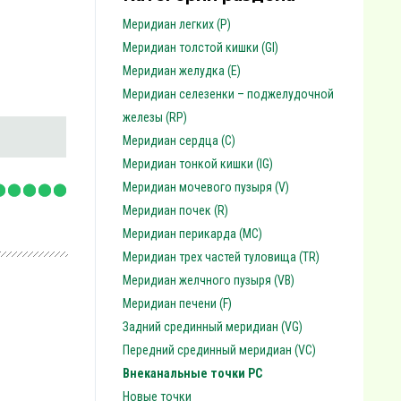
Меридиан легких (P)
Меридиан толстой кишки (GI)
Меридиан желудка (E)
Меридиан селезенки – поджелудочной
железы (RP)
Меридиан сердца (C)
Меридиан тонкой кишки (IG)
Меридиан мочевого пузыря (V)
Меридиан почек (R)
Меридиан перикарда (MC)
Меридиан трех частей туловища (TR)
Меридиан желчного пузыря (VB)
Меридиан печени (F)
Задний срединный меридиан (VG)
Передний срединный меридиан (VC)
Внеканальные точки PC
Новые точки