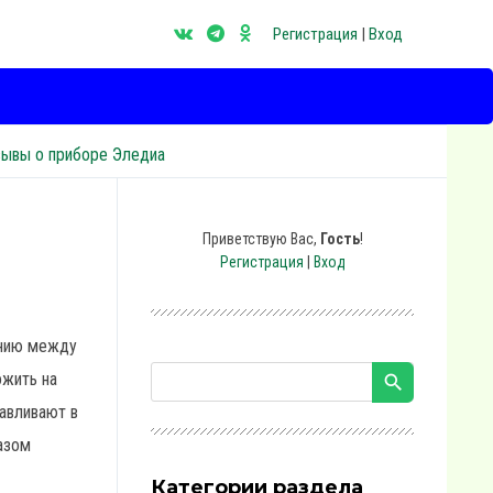
Регистрация
|
Вход
зывы о приборе Эледиа
Приветствую Вас
,
Гость
!
Регистрация
|
Вход
янию между
ожить на
авливают в
азом
Категории раздела