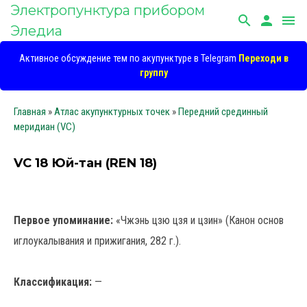
Электропунктура прибором
search
person
menu
Эледиа
Активное обсуждение тем по акупунктуре в Telegram
Переходи в
группу
Главная
»
Атлас акупунктурных точек
»
Передний срединный
меридиан (VC)
VC 18 Юй-тан (REN 18)
Первое упоминание:
«Чжэнь цзю цзя и цзин» (Канон основ
иглоукалывания и прижигания, 282 г.).
Классификация:
—