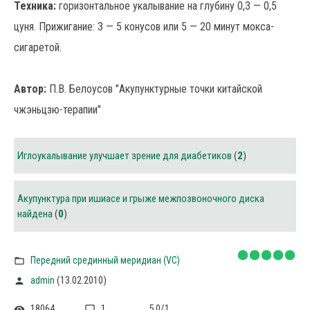
Техника:
горизонтальное укалывание на глубину 0,3 — 0,5
цуня. Прижигание: 3 — 5 конусов или 5 — 20 минут мокса-
сигаретой.
Автор:
П.В. Белоусов "Акупунктурные точки китайской
чжэньцзю-терапии"
Иглоукалывание улучшает зрение для диабетиков
(
2
)
Акупунктура при ишиасе и грыже межпозвоночного диска
найдена
(
0
)
Передний срединный меридиан (VC)
(13.02.2010)
admin
18064
1
5.0
/
1