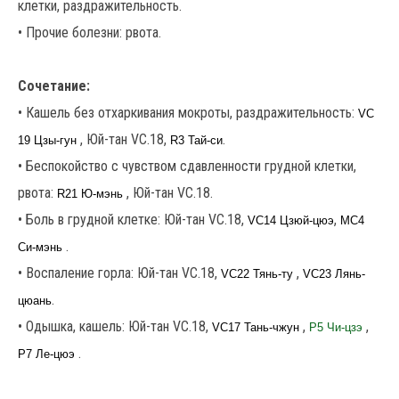
клетки, раздражительность.
• Прочие болезни: рвота.
Сочетание:
• Кашель без отхаркивания мокроты, раздражительность:
VC
, Юй-тан VC.18,
.
19 Цзы-гун
R3 Тай-си
• Беспокойство с чувством сдавленности грудной клетки,
рвота:
, Юй-тан VC.18.
R21 Ю-мэнь
• Боль в грудной клетке: Юй-тан VC.18,
,
VC14 Цзюй-цюэ
MC4
.
Си-мэнь
• Воспаление горла: Юй-тан VC.18,
,
VC22 Тянь-ту
VC23 Лянь-
.
цюань
• Одышка, кашель: Юй-тан VC.18,
,
,
VC17 Тань-чжун
P5 Чи-цзэ
.
P7 Ле-цюэ