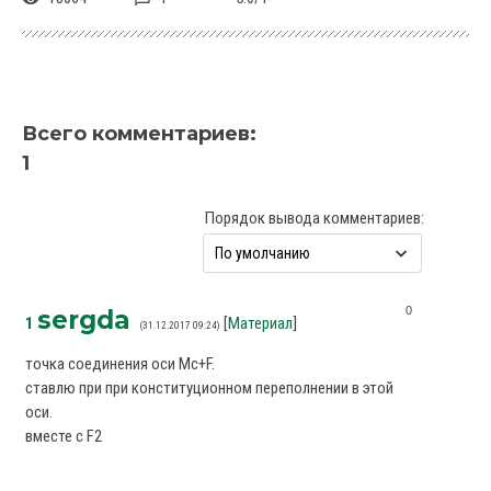
Всего комментариев
:
1
Порядок вывода комментариев:
0
sergda
1
[
Материал
]
(31.12.2017 09:24)
точка соединения оси Mc+F.
ставлю при при конституционном переполнении в этой
оси.
вместе с F2