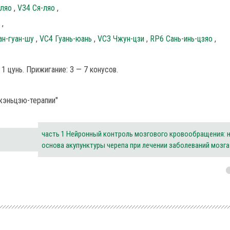
-ляо
,
V34 Ся-ляо
,
о
,
ан-гуан-шу
,
VC4 Гуань-юань
,
VC3 Чжун-цзи
,
RP6 Сань-инь-цзяо
,
1 цунь. Прижигание: 3 — 7 конусов.
жэньцзю-терапии"
часть 1 Нейронный контроль мозгового кровообращения: 
основа акупунктуры черепа при лечении заболеваний мозга