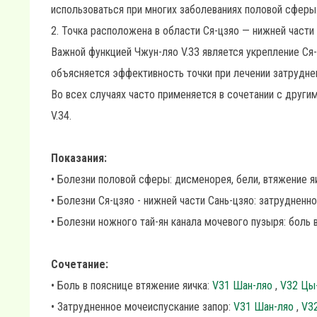
использоваться при многих заболеваниях половой сферы
2. Точка расположена в области Ся-цзяо — нижней части
Важной функцией Чжун-ляо V.33 является укрепление Ся-
объясняется эффективность точки при лечении затруднен
Во всех случаях часто применяется в сочетании с другим
V.34.
Показания:
• Болезни половой сферы: дисменорея, бели, втяжение я
• Болезни Ся-цзяо - нижней части Сань-цзяо: затрудненн
• Болезни ножного тай-ян канала мочевого пузыря: боль 
Сочетание:
• Боль в пояснице втяжение яичка:
V31 Шан-ляо
,
V32 Цы
• Затрудненное мочеиспускание запор:
V31 Шан-ляо
,
V3