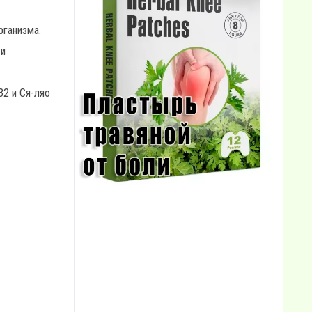
рганизма.
 и
32 и Ся-ляо