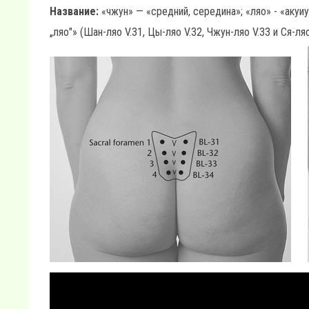
Название:
«чжун» — «средний, середина»; «ляо» - «акуиу
„ляо"» (Шан-ляо V.31, Цы-ляо V.32, Чжун-ляо V.33 и Ся-л