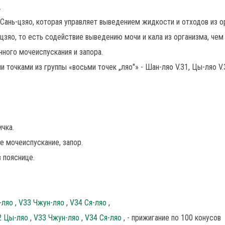
.
 Сань-цзяо, которая управляет выведением жидкости и отходов из о
цзяо, то есть содействие выведению мочи и кала из организма, чем
ного мочеиспускания и запора.
и точками из группы «восьми точек „ляо"» - Шан-ляо V.31, Цы-ляо V.
ичка.
ое мочеиспускание, запор.
в пояснице.
-ляо
,
V33 Чжун-ляо
,
V34 Ся-ляо
,
2 Цы-ляо
,
V33 Чжун-ляо
,
V34 Ся-ляо
, - прижигание по 100 конусов