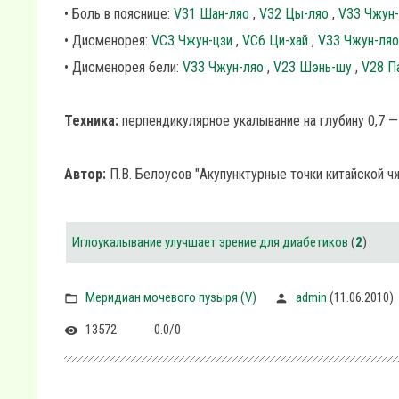
• Боль в пояснице:
V31 Шан-ляо
,
V32 Цы-ляо
,
V33 Чжун
• Дисменорея:
VC3 Чжун-цзи
,
VC6 Ци-хай
,
V33 Чжун-ля
• Дисменорея бели:
V33 Чжун-ляо
,
V23 Шэнь-шу
,
V28 П
Техника:
перпендикулярное укалывание на глубину 0,7 — 
Автор:
П.В. Белоусов "Акупунктурные точки китайской ч
Иглоукалывание улучшает зрение для диабетиков
(
2
)
Меридиан мочевого пузыря (V)
admin
(11.06.2010)
13572
0.0
/
0