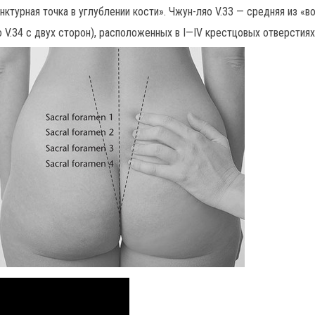
нктурная точка в углублении кости». Чжун-ляо V.33 — средняя из «в
яо V.34 с двух сторон), расположенных в I—IV крестцовых отверстиях