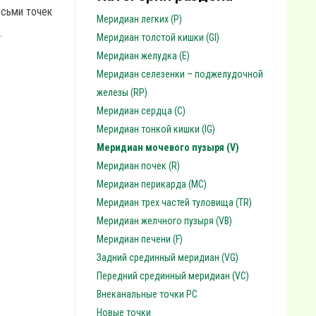
осьми точек
Меридиан легких (P)
.
Меридиан толстой кишки (GI)
Меридиан желудка (E)
Меридиан селезенки – поджелудочной
железы (RP)
Меридиан сердца (C)
Меридиан тонкой кишки (IG)
Меридиан мочевого пузыря (V)
Меридиан почек (R)
Меридиан перикарда (MC)
Меридиан трех частей туловища (TR)
Меридиан желчного пузыря (VB)
Меридиан печени (F)
Задний срединный меридиан (VG)
Передний срединный меридиан (VC)
Внеканальные точки PC
Новые точки