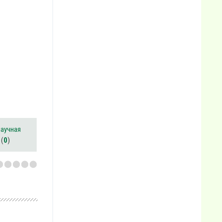
научная
(
0
)