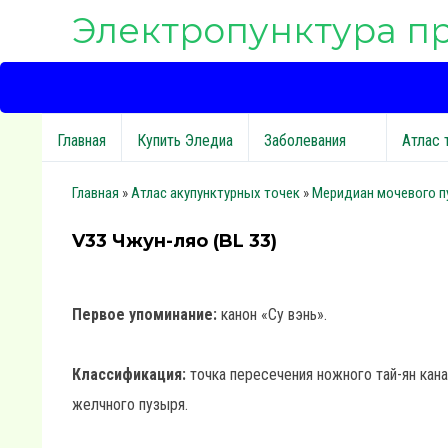
Электропунктура п
Главная
Купить Эледиа
Заболевания
Атлас 
Главная
»
Атлас акупунктурных точек
»
Меридиан мочевого п
V33 Чжун-ляо (BL 33)
Первое упоминание:
канон «Су вэнь».
Классификация:
точка пересечения ножного тай-ян кана
желчного пузыря.