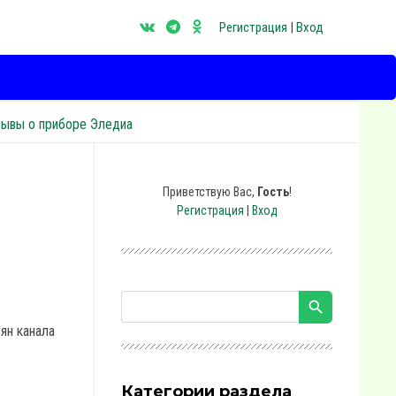
Регистрация
|
Вход
зывы о приборе Эледиа
Приветствую Вас
,
Гость
!
Регистрация
|
Вход
ян канала
Категории раздела