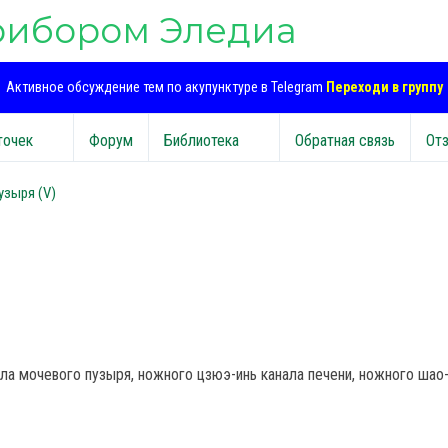
рибором Эледиа
Активное обсуждение тем по акупунктуре в Telegram
Переходи в группу
точек
Форум
Библиотека
Обратная связь
От
узыря (V)
ла мочевого пузыря, ножного цзюэ-инь канала печени, ножного шао-