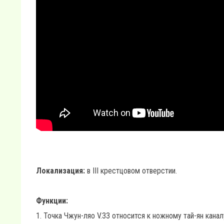
Локализация:
в III крестцовом отверстии.
Функции:
1. Точка Чжун-ляо V.33 относится к ножному тай-ян кан