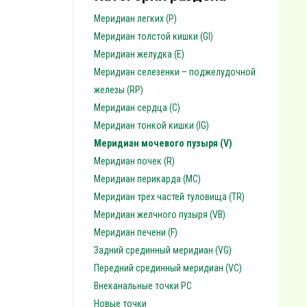
Меридиан легких (P)
Меридиан толстой кишки (GI)
Меридиан желудка (E)
Меридиан селезенки – поджелудочной
железы (RP)
Меридиан сердца (C)
Меридиан тонкой кишки (IG)
Меридиан мочевого пузыря (V)
Меридиан почек (R)
Меридиан перикарда (MC)
Меридиан трех частей туловища (TR)
Меридиан желчного пузыря (VB)
Меридиан печени (F)
Задний срединный меридиан (VG)
Передний срединный меридиан (VC)
Внеканальные точки PC
Новые точки