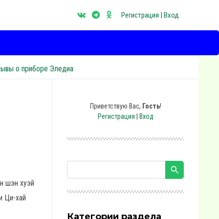
Регистрация
|
Вход
зывы о приборе Эледиа
Приветствую Вас
,
Гость
!
Регистрация
|
Вход
ин шэн хуэй
и Ци-хай
Категории раздела