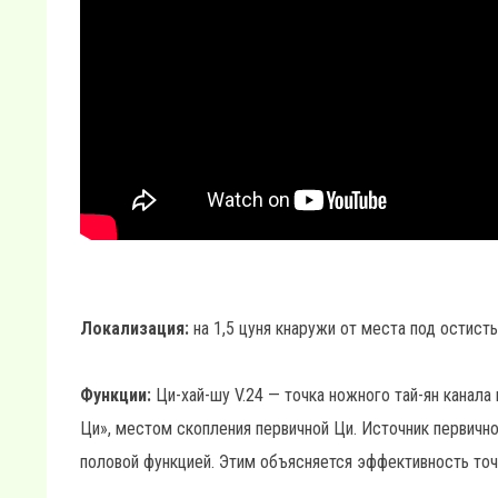
Локализация:
на 1,5 цуня кнаружи от места под остисты
Функции:
Ци-хай-шу V.24 — точка ножного тай-ян канала 
Ци», местом скопления первичной Ци. Источник первично
половой функцией. Этим объясняется эффективность точ