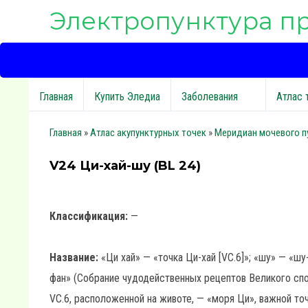
Электропунктура п
Главная
Купить Эледиа
Заболевания
Атлас 
Главная
»
Атлас акупунктурных точек
»
Меридиан мочевого п
V24 Ци-хай-шу (BL 24)
Классификация:
—
Название:
«Ци хай» — «точка Ци-хай [VC.6]»; «шу» — «шу
фан» (Собрание чудодейственных рецептов Великого споко
VC.6, расположенной на животе, — «моря Ци», важной то