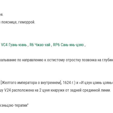
я.
в пояснице, геморрой.
,
VC4 Гуань-юань
,
R6 Чжао-хай
,
RP6 Сань-инь-цзяо
,
алывание по направлению к остистому отростку позвонка на глубин
[Желтого императора о внутреннем], 1624 г.) и «И цзун цзинь цзянь
-шу V.24 расположена на 2 цуня кнаружи от задней срединной линии.
жэньцзю-терапии"