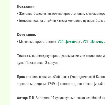
Показания:
• Женские болезни: маточные кровотечения, альгоменоре
• Болезни ножного тай-ян канала мочевого пузыря: боль 
Сочетание:
• Маточные кровотечения:
V24 Ци-хай-шу
,
V23 Шэнь-шу
Техника:
перпендикулярное укалывание или наклонное ук
цунь. Прижигание: 3 конуса.
Примечание:
в книгах «Лэй цзин» (Упорядоченный Канон 
зеркало медицины, 1749 г.) говорится, что точка Ци-хай
Автор:
П.В. Белоусов "Акупунктурные точки китайской ч