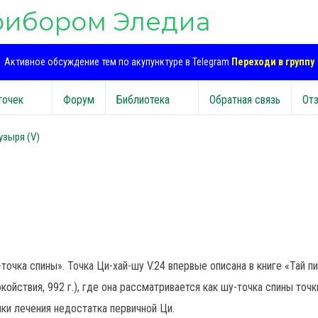
рибором Эледиа
Активное обсуждение тем по акупунктуре в Telegram
Переходи в группу
точек
Форум
Библиотека
Обратная связь
От
узыря (V)
-точка спины». Точка Ци-хай-шу V.24 впервые описана в книге «Тай п
йствия, 992 г.), где она рассматривается как шу-точка спины точк
чки лечения недостатка первичной Ци.