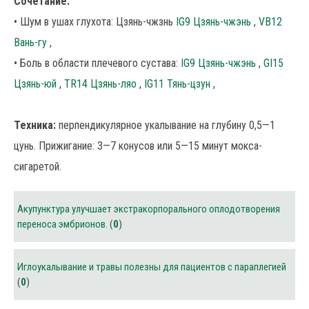
Сочетание:
• Шум в ушах глухота: Цзянь-чжзнь
IG9 Цзянь-чжэнь
,
VB12
Вань-гу
,
• Боль в области плечевого сустава:
IG9 Цзянь-чжэнь
,
GI15
Цзянь-юй
,
TR14 Цзянь-ляо
,
IG11 Тянь-цзун
,
Техника:
перпендикулярное укалывание на глубину 0,5—1
цунь. Прижигание: 3—7 конусов или 5—15 минут мокса-
сигаретой.
Акупунктура улучшает экстракорпорального оплодотворения
переноса эмбрионов.
(
0
)
Иглоукалывание и травы полезны для пациентов с параплегией
(
0
)