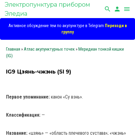
Электропунктура прибором
search
person
menu
Эледиа
Активное обсуждение тем по акупунктуре в Telegram
Переходи в
группу
Главная
»
Атлас акупунктурных точек
»
Меридиан тонкой кишки
(IG)
IG9 Цзянь-чжэнь (SI 9)
Первое упоминание:
канон «Су вэнь».
Классификация:
—
Название:
«цзянь» — «область плечевого сустава»; «чжэнь»