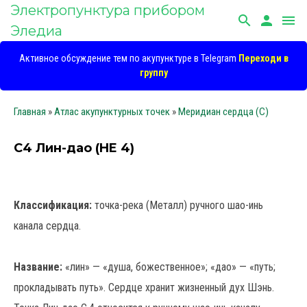
Электропунктура прибором
search
person
menu
Эледиа
Активное обсуждение тем по акупунктуре в Telegram
Переходи в
группу
Главная
»
Атлас акупунктурных точек
»
Меридиан сердца (C)
C4 Лин-дао (HE 4)
Классификация:
точка-река (Металл) ручного шао-инь
канала сердца.
Название:
«лин» — «душа, божественное»; «дао» — «путь;
прокладывать путь». Сердце хранит жизненный дух Шэнь.