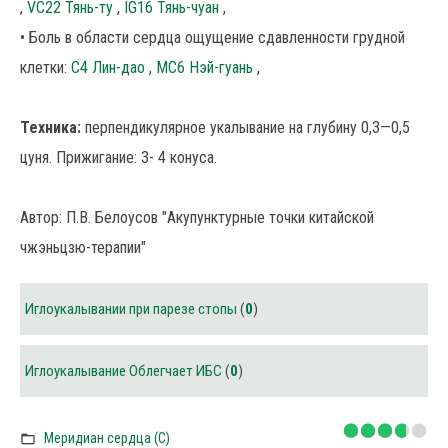
,
VC22 Тянь-ту
,
IG16 Тянь-чуан
,
• Боль в области сердца ощущение сдавленности грудной
клетки:
C4 Лин-дао
,
MC6 Нэй-гуань
,
Техника:
перпендикулярное укалывание на глубину 0,3—0,5
цуня. Прижигание: 3- 4 конуса.
Автор: П.В. Белоусов "Акупунктурные точки китайской
чжэньцзю-терапии"
Иглоукалывании при парезе стопы
(
0
)
Иглоукалывание Облегчает ИБС
(
0
)
Меридиан сердца (C)