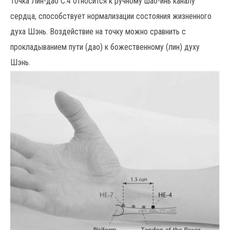
Точка Лин-дао С.4 относится к ручному шао-инь каналу
сердца, способствует нормализации состояния жизненного
духа Шэнь. Воздействие на точку можно сравнить с
прокладыванием пути (дао) к божественному (лин) духу
Шэнь.