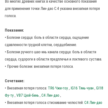
Во многих древних книгах в качестве основного показания
для применения точки Лин-дао С.4 указана внезапная потеря
голоса.
Показания:
• Болезни сердца: боль в области сердца, ощущение
сдавленности грудной клетки, сердцебиение.
• Болезни ручного шао-инь канала сердца: боль в области
сердца, судороги в области предплечья и локтевого сустава.
• Прочие болезни: внезапная потеря голоса.
Сочетание:
• Внезапная потеря голоса:
TR6 Чжи-гоу
,
IG16 Тянь-чуан
,
GI18
Фу-ту
,
VB7 Цюй-бинь
,
C4 Лин-дао
,
• Внезапная потеря голоса стискивание челюстей:
C4 Лин-дао