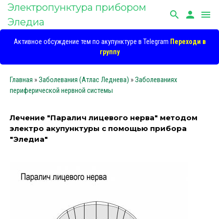
Электропунктура прибором
search
person
menu
Эледиа
Активное обсуждение тем по акупунктуре в Telegram
Переходи в
группу
Главная
»
Заболевания (Атлас Леднева)
»
Заболеваниях
периферической нервной системы
Лечение "Паралич лицевого нерва" методом
электро акупунктуры с помощью прибора
"Эледиа"