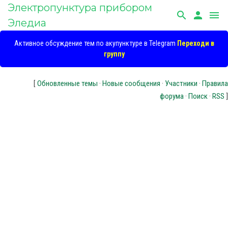
Электропунктура прибором
search
person
menu
Эледиа
Активное обсуждение тем по акупунктуре в Telegram
Переходи в
группу
[
Обновленные темы
·
Новые сообщения
·
Участники
·
Правила
форума
·
Поиск
·
RSS
]