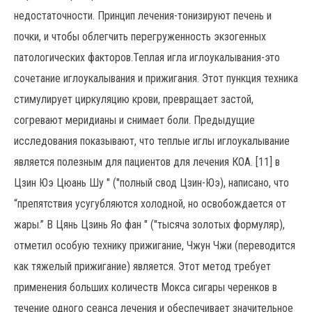
недостаточности. Принцип лечения-тонизируют печень и
почки, и чтобы облегчить перегруженность экзогенных
патологических факторов.Теплая игла иглоукалывания-это
сочетание иглоукалывания и прижигания. Этот пункция техника
стимулирует циркуляцию крови, превращает застой,
согревают меридианы и снимает боли. Предыдущие
исследования показывают, что теплые иглы иглоукалывание
является полезным для пациентов для лечения КОА. [11] в
Цзин Юэ Цюань Шу " ("полный свод Цзин-Юэ), написано, что
“препятствия усугубляются холодной, но освобождается от
жары.” В Цянь Цзинь Яо фан " ("тысяча золотых формуляр),
отметил особую технику прижигание, Чжун Чжи (переводится
как тяжелый прижигание) является. Этот метод требует
применения больших количеств Мокса сигары черенков в
течение одного сеанса лечения и обеспечивает значительное