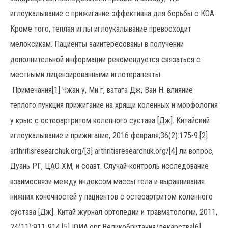
иглоукалывание с прижигание эффективна для борьбы с КОА.
Кроме того, теплая иглы иглоукалывание превосходит
мелоксикам. Пациенты заинтересованы в получении
дополнительной информации рекомендуется связаться с
местными лицензированными иглотерапевты.
Примечания[1] Чжан у, Ми г, ватага Дж, Ван Н. влияние
теплого пункция прижигание на хрящи коленных и морфология
у крыс с остеоартритом коленного сустава [Дж]. Китайский
иглоукалывание и прижигание, 2016 февраля;36(2):175-9.[2]
arthritisresearchuk.org/[3] arthritisresearchuk.org/[4] ли вопрос,
Дуань РГ, ЦАО ХМ, и соавт. Случай-контроль исследование
взаимосвязи между индексом массы тела и выравнивания
нижних конечностей у пациентов с остеоартритом коленного
сустава [Дж]. Китай журнал ортопедии и травматологии, 2011,
24(11):911-914.[5] ЮИА.орг.Великобритания/лекарства[6]