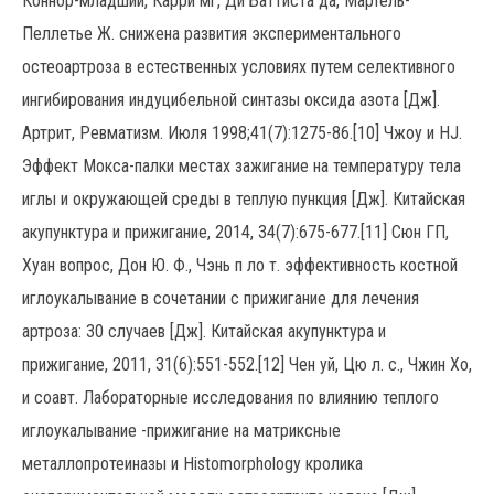
Коннор-младший, Карри мг, Ди Баттиста да, Мартель-
Пеллетье Ж. снижена развития экспериментального
остеоартроза в естественных условиях путем селективного
ингибирования индуцибельной синтазы оксида азота [Дж].
Артрит, Ревматизм. Июля 1998;41(7):1275-86.[10] Чжоу и HJ.
Эффект Мокса-палки местах зажигание на температуру тела
иглы и окружающей среды в теплую пункция [Дж]. Китайская
акупунктура и прижигание, 2014, 34(7):675-677.[11] Сюн ГП,
Хуан вопрос, Дон Ю. Ф., Чэнь п ло т. эффективность костной
иглоукалывание в сочетании с прижигание для лечения
артроза: 30 случаев [Дж]. Китайская акупунктура и
прижигание, 2011, 31(6):551-552.[12] Чен уй, Цю л. с., Чжин Хо,
и соавт. Лабораторные исследования по влиянию теплого
иглоукалывание -прижигание на матриксные
металлопротеиназы и Histomorphology кролика