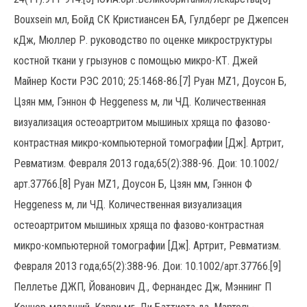
Bouxsein мл, Бойд СК Кристиансен БА, Гулдберг ре Джепсен
кДж, Мюллер Р. руководство по оценке микроструктуры
костной ткани у грызунов с помощью микро-КТ. Джей
Майнер Кости РЭС 2010; 25:1468-86.[7] Руан MZ1, Доусон Б,
Цзян мм, Гэннон Ф Heggeness м, ли ЧД. Количественная
визуализация остеоартритом мышиных хряща по фазово-
контрастная микро-компьютерной томографии [Дж]. Артрит,
Ревматизм. Февраля 2013 года;65(2):388-96. Дои: 10.1002/
арт.37766.[8] Руан MZ1, Доусон Б, Цзян мм, Гэннон Ф
Heggeness м, ли ЧД. Количественная визуализация
остеоартритом мышиных хряща по фазово-контрастная
микро-компьютерной томографии [Дж]. Артрит, Ревматизм.
Февраля 2013 года;65(2):388-96. Дои: 10.1002/арт.37766.[9]
Пеллетье ДЖП, Йованович Д., Фернандес Дж, Мэннинг П