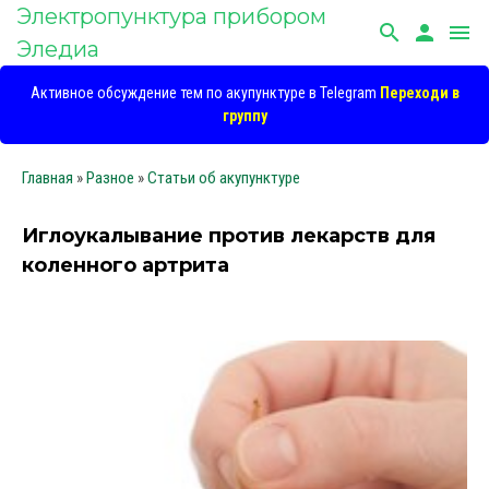
Электропунктура прибором
search
person
menu
Эледиа
Активное обсуждение тем по акупунктуре в Telegram
Переходи в
группу
Главная
»
Разное
»
Статьи об акупунктуре
Иглоукалывание против лекарств для
коленного артрита