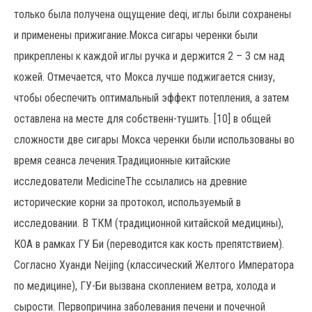
только была получена ощущение deqi, иглы были сохранены
и применены прижигание.Мокса сигары черенки были
прикреплены к каждой иглы ручка и держится 2 – 3 см над
кожей. Отмечается, что Мокса лучше поджигается снизу,
чтобы обеспечить оптимальный эффект потепления, а затем
оставлена на месте для собственн-тушить. [10] в общей
сложности две сигары Мокса черенки были использованы во
время сеанса лечения.Традиционные китайские
исследователи MedicineThe ссылались на древние
исторические корни за протокол, используемый в
исследовании. В ТКМ (традиционной китайской медицины),
КОА в рамках ГУ Би (переводится как кость препятствием).
Согласно Хуанди Neijing (классический Желтого Императора
по медицине), ГУ-Би вызвана скоплением ветра, холода и
сырости. Первопричина заболевания печени и почечной