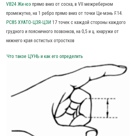
VB24 Жи-юэ
прямо вниз от соска, в VII межреберном
промежутке, на 1 ребро прямо вниз от точки Ци-мэнь F.14.
РС85 ХУАТО-ЦЗЯ-ЦЗИ
17 точек с каждой стороны каждого
грудного и поясничного позвонков, на 0,5 и ц. кнаружи от
нижнего края остистых отростков
Что такое ЦУНЬ и как его определить