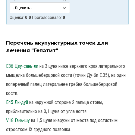
Оценка:
0.0
Проголосовало:
0
Перечень акупунктурных точек для
лечения "Гепатит"
E36 Цзу-сань-ли
на 3 цуня ниже верхнего края латерального
мыщелка большеберцовой кости (точки Ду-би Е.35), на один
поперечный палец латеральнее гребня большеберцовой
кости.
E45 Ли-дуй
на наружной стороне 2 пальца стоны,
приблизительно на 0,1 цуня от угла ногтя .
V18 Гань-шу
на 1,5 цуня кнаружи от места под остистым
отростком IX грудного позвонка.