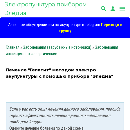
Электропунктура прибором
search
person
menu
Эледиа
Активное обсуждение тем по акупунктуре в Telegram
Переходи в
группу
Главная
»
Заболевания (зарубежные источники)
»
Заболевания
инфекционно-аллергические
Лечение "Гепатит" методом электро
акупунктуры с помощью прибора "Эледиа"
Если у вас есть опыт лечения данного заболевания, просьба
оценить эффективность лечения данного заболевания
прибором Эледиа.
Оцените лечение болезни по даной схеме