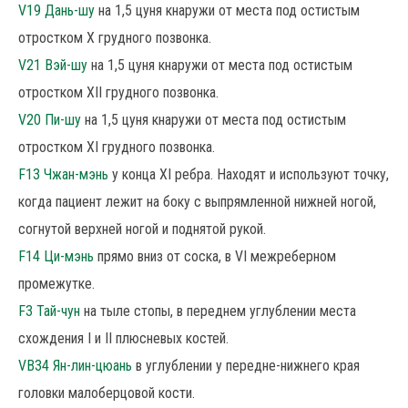
V19 Дань-шу
на 1,5 цуня кнаружи от места под остистым
отростком X грудного позвонка.
V21 Вэй-шу
на 1,5 цуня кнаружи от места под остистым
отростком XII грудного позвонка.
V20 Пи-шу
на 1,5 цуня кнаружи от места под остистым
отростком XI грудного позвонка.
F13 Чжан-мэнь
у конца XI ребра. Находят и используют точку,
когда пациент лежит на боку с выпрямленной нижней ногой,
согнутой верхней ногой и поднятой рукой.
F14 Ци-мэнь
прямо вниз от соска, в VI межреберном
промежутке.
F3 Тай-чун
на тыле стопы, в переднем углублении места
схождения I и II плюсневых костей.
VB34 Ян-лин-цюань
в углублении у передне-нижнего края
головки малоберцовой кости.