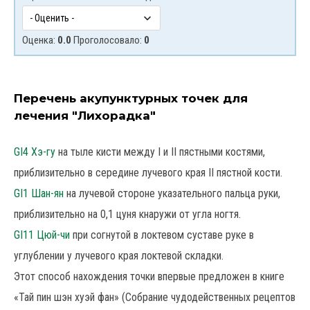
Оценка:
0.0
Проголосовало:
0
Перечень акупунктурных точек для
лечения "Лихорадка"
GI4 Хэ-гу
на тыле кисти между I и II пястными костями,
приблизительно в середине лучевого края II пястной кости.
GI1 Шан-ян
на лучевой стороне указательного пальца руки,
приблизительно на 0,1 цуня кнаружи от угла ногтя.
GI11 Цюй-чи
при согнутой в локтевом суставе руке в
углублении у лучевого края локтевой складки.
Этот способ нахождения точки впервые предложен в книге
«Тай пин шэн хуэй фан» (Собрание чудодейственных рецептов