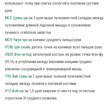
используют точку при слегка согнутой в локтевом суставе
руке.
МС5 Цзянь-ши
на 3 цуня выше лучезапястной складки, между
сухожилием длинной ладонной мышцы и сухожилием
лучевого сгибателя запястья.
MC9 Чжун-чун
на кончике среднего пальца руки.
PC86 Ши-сюань
десять точек на кончиках всех пальцев руки.
VB20 Фэн-чи
под затылочной костью, на уровне точки Фэн-фу
VG.16, в углублении между верхними концами грудино-
ключично-сосцевидной и трапециевидной мышц.
TR5 Вай-гуань
на 2 цуня выше тыльной лучезапястной
складки, между лучевой и локтевой костями.
V13 Фэй-шу
на 1,5 цуня кнаружи от места под остистым
отростком III грудного позвонка.