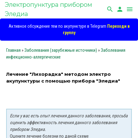
Электропунктура прибором
search
person
menu
Эледиа
Активное обсуждение тем по акупунктуре в Telegram
Переходи в
группу
Главная
»
Заболевания (зарубежные источники)
»
Заболевания
инфекционно-аллергические
Лечение "Лихорадка" методом электро
акупунктуры с помощью прибора "Эледиа"
Если у вас есть опыт лечения данного заболевания, просьба
оценить эффективность лечения данного заболевания
прибором Эледиа.
Оцените лечение болезни по даной схеме