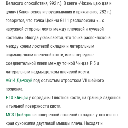
Великого спокойствия, 992 г.). В книге «Чжэнь цзю цзя и
цзин» (Канон основ иглоукалывания и прижигания, 282 г.)
говорится, что точка Цюй-чи GI.11 расположена «... с
наружной стороны локтя между плечевой и лучевой
костями». Иногда указывается, что точка распо¬ложена
между краем локтевой складки и латеральным
надмыщелком плечевой кости, или в середине
соединительной линии между точкой Чи-цзэ Р.5 и
латеральным надмыщелком плечевой кости.
VG14 Да-чжуй
под остистым отростком VII шейного
позвонка.
P10 Юй-цзи
у середины I пястной кости, на границе ладонной
и тыльной поверхности кисти.
МС3 Цюй-цзэ
на поперечной локтевой складке, у локтевого
края сухожилия двуглавой мышцы плеча. Находят и