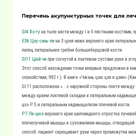
Перечень акупунктурных точек для леч
GI4 Хэ-гу
на тыле кисти между I и II пястными костями, п
E36 Цзу-сань-ли
на 3 цуня ниже верхнего края латеральн
палец латеральнее гребня большеберцовой кости.
GI11 Цюй-чи
при согнутой в локтевом суставе руке в угл
Этот способ нахождения точки впервые предложен в кни
спокойствия, 992 г.). В книге «Чжэнь цзю цзя и цзин» (Ка
GI.11 расположена «... с наружной стороны локтя между
между краем локтевой складки и латеральным надмыщел
цзэ Р.5 и латеральным надмыщелком плечевой кости.
P7 Ле-цюэ
верхнего края шиловидного отростка лучевой
плечелучевой мышцы и сухожилием мышцы, отводящей б
способ: пациент скрещивает руки через промежутки меж