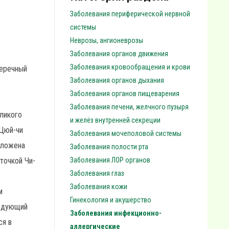
Заболевания периферической нервной
системы
Неврозы, ангионеврозы
Заболевания органов движения
Заболевания кровообращения и крови
перечный
Заболевания органов дыхания
Заболевания органов пищеварения
Заболевания печени, желчного пузыря
еликого
и желёз внутренней секреции
 Цюй-чи
Заболевания мочеполовой системы
о¬ложена
Заболевания полости рта
точкой Чи-
Заболевания ЛОР органов
Заболевания глаз
Заболевания кожи
м
Гинекология и акушерство
ледующий
Заболевания инфекционно-
ся в
аллергические