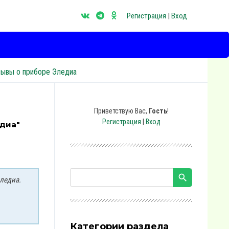
Регистрация
|
Вход
зывы о приборе Эледиа
Приветствую Вас
,
Гость
!
Регистрация
|
Вход
едиа"
ледиа.
Категории раздела