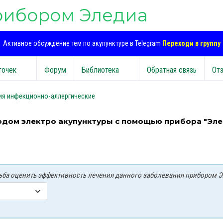
рибором Эледиа
Активное обсуждение тем по акупунктуре в Telegram
Переходи в группу
точек
Форум
Библиотека
Обратная связь
От
ия инфекционно-аллергические
тодом электро акупунктуры с помощью прибора "Эл
осьба оценить эффективность лечения данного заболевания прибором Э