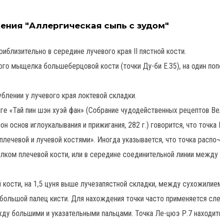
ения "Аллергическая сыпь с зудом"
риблизительно в середине лучевого края II пястной кости.
ого мыщелка большеберцовой кости (точки Ду-би Е.35), на один по
ублении у лучевого края локтевой складки.
ге «Тай пин шэн хуэй фан» (Собрание чудодейственных рецептов В
нон основ иглоукалывания и прижигания, 282 г.) говорится, что точка
 плечевой и лучевой костями». Иногда указывается, что точка расп
ком плечевой кости, или в середине соединительной линии между 
 кости, на 1,5 цуня выше лучезапястной складки, между сухожилие
ольшой палец кисти. Для нахождения точки часто применяется с
ду большими и указательными пальцами. Точка Ле-цюэ Р.7 находит