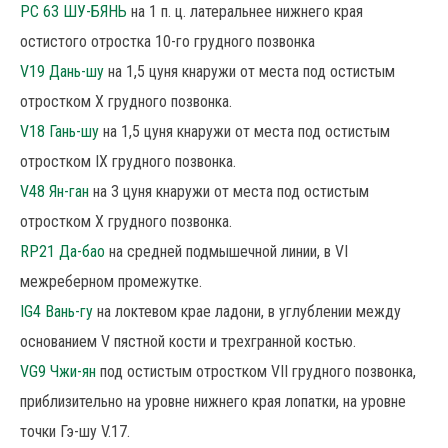
РС 63 ШУ-БЯНЬ
на 1 п. ц. латеральнее нижнего края
остистого отростка 10-го грудного позвонка
V19 Дань-шу
на 1,5 цуня кнаружи от места под остистым
отростком X грудного позвонка.
V18 Гань-шу
на 1,5 цуня кнаружи от места под остистым
отростком IX грудного позвонка.
V48 Ян-ган
на 3 цуня кнаружи от места под остистым
отростком X грудного позвонка.
RP21 Да-бао
на средней подмышечной линии, в VI
межреберном промежутке.
IG4 Вань-гу
на локтевом крае ладони, в углублении между
основанием V пястной кости и трехгранной костью.
VG9 Чжи-ян
под остистым отростком VII грудного позвонка,
приблизительно на уровне нижнего края лопатки, на уровне
точки Гэ-шу V.17.