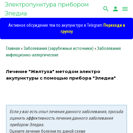
Электропунктура прибором
search
person
menu
Эледиа
Активное обсуждение тем по акупунктуре в Telegram
Переходи в
группу
Главная
»
Заболевания (зарубежные источники)
»
Заболевания
инфекционно-аллергические
Лечение "Желтуха" методом электро
акупунктуры с помощью прибора "Эледиа"
Если у вас есть опыт лечения данного заболевания, просьба
оценить эффективность лечения данного заболевания
прибором Эледиа.
Оцените лечение болезни по даной схеме