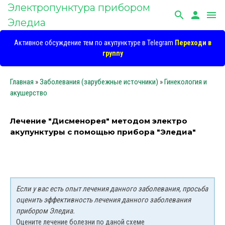
Электропунктура прибором
search
person
menu
Эледиа
Активное обсуждение тем по акупунктуре в Telegram
Переходи в
группу
Главная
»
Заболевания (зарубежные источники)
»
Гинекология и
акушерство
Лечение "Дисменорея" методом электро
акупунктуры с помощью прибора "Эледиа"
Если у вас есть опыт лечения данного заболевания, просьба
оценить эффективность лечения данного заболевания
прибором Эледиа.
Оцените лечение болезни по даной схеме