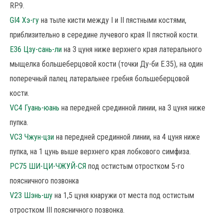
RP.9.
GI4 Хэ-гу
на тыле кисти между I и II пястными костями,
приблизительно в середине лучевого края II пястной кости.
E36 Цзу-сань-ли
на 3 цуня ниже верхнего края латерального
мыщелка большеберцовой кости (точки Ду-би Е.35), на один
поперечный палец латеральнее гребня большеберцовой
кости.
VC4 Гуань-юань
на передней срединной линии, на 3 цуня ниже
пупка.
VC3 Чжун-цзи
на передней срединной линии, на 4 цуня ниже
пупка, на 1 цунь выше верхнего края лобкового симфиза.
РС75 ШИ-ЦИ-ЧЖУЙ-СЯ
под остистым отростком 5-го
поясничного позвонка
V23 Шэнь-шу
на 1,5 цуня кнаружи от места под остистым
отростком III поясничного позвонка.