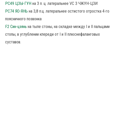
РС49 ЦЗЫ-ГУН
на 3 п. ц. латеральнее VC 3 ЧЖУН-ЦЗИ
РС74 ЯО-ЯНЬ
на З,8 п.ц. латеральнее остистого отростка 4-го
поясничного позвонка
F2 Син-цзянь
на тыле стоны, на складке между I и II пальцами
стопы, в углублении кпереди от I и II плюснефаланговых
суставов.