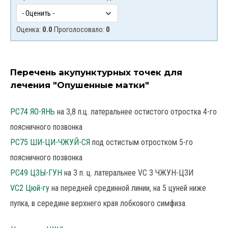
Оценка:
0.0
Проголосовало:
0
Перечень акупунктурных точек для
лечения "Опушенные матки"
РС74 ЯО-ЯНЬ
на З,8 п.ц. латеральнее остистого отростка 4-го
поясничного позвонка
РС75 ШИ-ЦИ-ЧЖУЙ-СЯ
под остистым отростком 5-го
поясничного позвонка
РС49 ЦЗЫ-ГУН
на 3 п. ц. латеральнее VC 3 ЧЖУН-ЦЗИ
VC2 Цюй-гу
на передней срединной линии, на 5 цуней ниже
пупка, в середине верхнего края лобкового симфиза.