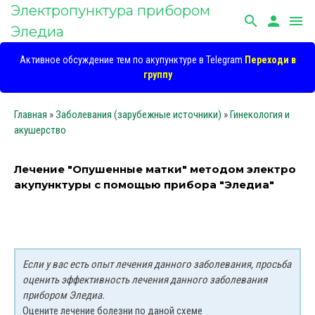
Электропунктура прибором
search
person
menu
Эледиа
Активное обсуждение тем по акупунктуре в Telegram
Переходи в
группу
Главная
»
Заболевания (зарубежные источники)
»
Гинекология и
акушерство
Лечение "Опушенные матки" методом электро
акупунктуры с помощью прибора "Эледиа"
Если у вас есть опыт лечения данного заболевания, просьба
оценить эффективность лечения данного заболевания
прибором Эледиа.
Оцените лечение болезни по даной схеме