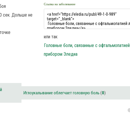
Ссылка на заболевание
боя
0 сек. Дольше не
точке
или так
Головные боли, связанные с офтальмопатией
прибором Эледиа
ой
Иглоукалывание облегчает головную боль
(
0
)