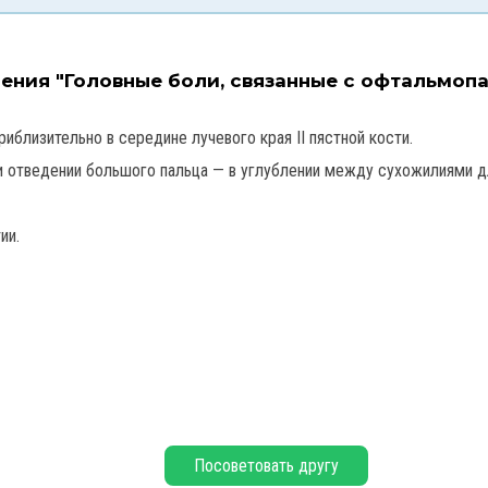
чения "Головные боли, связанные с офтальмоп
риблизительно в середине лучевого края II пястной кости.
и отведении большого пальца — в углублении между сухожилиями д
ии.