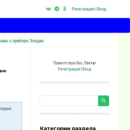
Регистрация
|
Вход
зывы о приборе Эледиа
Приветствую Вас
,
Гость
!
Регистрация
|
Вход
щью
ледиа.
Категории раздела