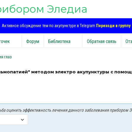
рибором Эледиа
Активное обсуждение тем по акупунктуре в Telegram
Переходи в группу
точек
Форум
Библиотека
Обратная связь
От
я глаз
альмопатией" методом электро акупунктуры с помо
осьба оценить эффективность лечения данного заболевания прибором Э