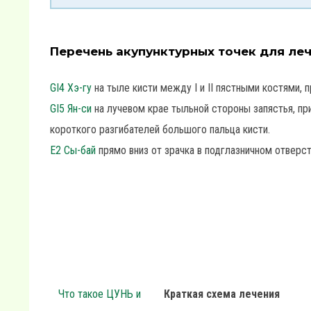
Перечень акупунктурных точек для ле
GI4 Хэ-гу
на тыле кисти между I и II пястными костями, п
GI5 Ян-си
на лучевом крае тыльной стороны запястья, пр
короткого разгибателей большого пальца кисти.
E2 Сы-бай
прямо вниз от зрачка в подглазничном отверст
Что такое ЦУНЬ и
Краткая схема лечения