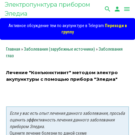
Электропунктура прибором
search
person
menu
Эледиа
Активное обсуждение тем по акупунктуре в Telegram
Переходи в
группу
Главная
»
Заболевания (зарубежные источники)
»
Заболевания
глаз
Лечение "Конъюнктивит" методом электро
акупунктуры с помощью прибора "Эледиа"
Если у вас есть опыт лечения данного заболевания, просьба
оценить эффективность лечения данного заболевания
прибором Эледиа.
Оцените лечение болезни по даной схеме