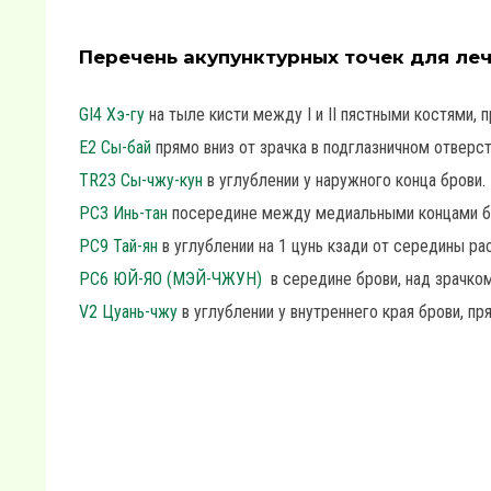
Перечень акупунктурных точек для леч
GI4 Хэ-гу
на тыле кисти между I и II пястными костями, п
E2 Сы-бай
прямо вниз от зрачка в подглазничном отверст
TR23 Сы-чжу-кун
в углублении у наружного конца брови.
PC3 Инь-тан
посередине между медиальными концами б
PC9 Тай-ян
в углублении на 1 цунь кзади от середины р
РС6 ЮЙ-ЯО (МЭЙ-ЧЖУН)
в середине брови, над зрачком
V2 Цуань-чжу
в углублении у внутреннего края брови, пря