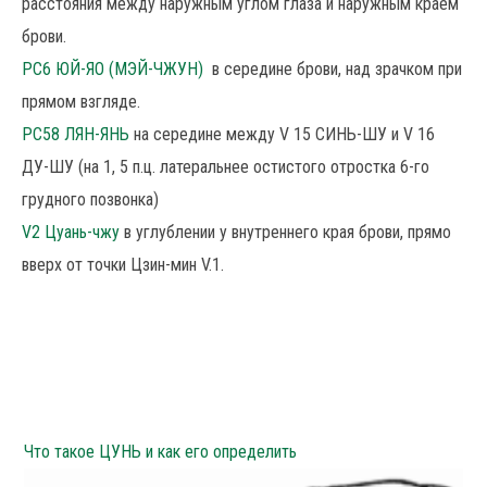
расстояния между наружным углом глаза и наружным краем
брови.
РС6 ЮЙ-ЯО (МЭЙ-ЧЖУН)
в середине брови, над зрачком при
прямом взгляде.
РС58 ЛЯН-ЯНЬ
на середине между V 15 СИНЬ-ШУ и V 16
ДУ-ШУ (на 1, 5 п.ц. латеральнее остистого отростка 6-го
грудного позвонка)
V2 Цуань-чжу
в углублении у внутреннего края брови, прямо
вверх от точки Цзин-мин V.1.
Что такое ЦУНЬ и как его определить