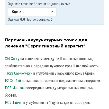
Оцените лечение болезни по даной схеме
Оценка:
0.0
Проголосовало:
0
Перечень акупунктурных точек для
лечения "Серпигинозный кератит"
GI4 Хэ-гу
на тыле кисти между I и II пястными костями,
приблизительно в середине лучевого края II пястной кости.
TR23 Сы-чжу-кун
в углублении у наружного конца брови.
E2 Сы-бай
прямо вниз от зрачка в подглазничном отверстии.
PC3 Инь-тан
посередине между медиальными концами
бровей.
PC9 Тай-ян
в углублении на 1 цунь кзади от середины