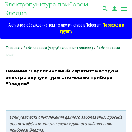
Электропунктура прибором
search
person
menu
Эледиа
Активное обсуждение тем по акупунктуре в Telegram
Переходи в
группу
Главная
»
Заболевания (зарубежные источники)
»
Заболевания
глаз
Лечение "Серпигинозный кератит" методом
электро акупунктуры с помощью прибора
"Эледиа"
Если у вас есть опыт лечения данного заболевания, просьба
оценить эффективность лечения данного заболевания
прибором Эледиа.