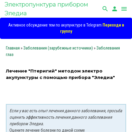
Электропунктура прибором
search
person
menu
Эледиа
Активное обсуждение тем по акупунктуре в Telegram
Переходи в
группу
Главная
»
Заболевания (зарубежные источники)
»
Заболевания
глаз
Лечение "Птеригий" методом электро
акупунктуры с помощью прибора "Эледиа"
Если у вас есть опыт лечения данного заболевания, просьба
оценить эффективность лечения данного заболевания
прибором Эледиа.
Оцените лечение болезни по даной схеме