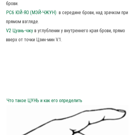
брови.
РС6 ЮЙ-ЯО (МЭЙ-ЧЖУН)
в середине брови, над зрачком при
прямом взгляде.
V2 Цуань-чжу
в углублении у внутреннего края брови, прямо
вверх от точки Цзин-мин V.1.
Что такое ЦУНЬ и как его определить