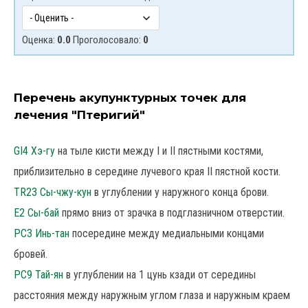
Оценка:
0.0
Проголосовало:
0
Перечень акупунктурных точек для
лечения "Птеригий"
GI4 Хэ-гу
на тыле кисти между I и II пястными костями,
приблизительно в середине лучевого края II пястной кости.
TR23 Сы-чжу-кун
в углублении у наружного конца брови.
E2 Сы-бай
прямо вниз от зрачка в подглазничном отверстии.
PC3 Инь-тан
посередине между медиальными концами
бровей.
PC9 Тай-ян
в углублении на 1 цунь кзади от середины
расстояния между наружным углом глаза и наружным краем