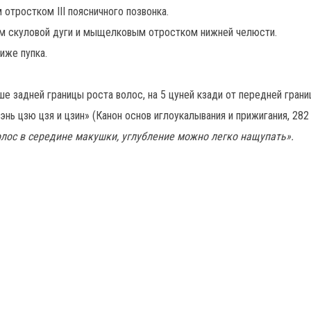
 отростком III поясничного позвонка.
ем скуловой дуги и мыщелковым отростком нижней челюсти.
иже пупка.
ше задней границы роста волос, на 5 цуней кзади от передней гран
нь цзю цзя и цзин» (Канон основ иглоукалывания и прижигания, 282 
волос в середине макушки, углубление можно легко нащупать».