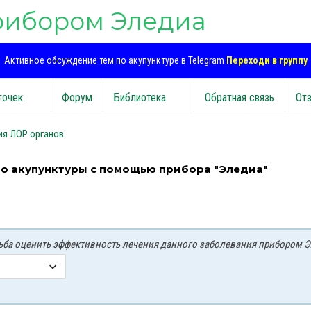
рибором Эледиа
Активное обсуждение тем по акупунктуре в Telegram
Переходи в группу
точек
Форум
Библиотека
Обратная связь
От
ия ЛОР органов
тро акупунктуры с помощью прибора "Эледиа"
осьба оценить эффективность лечения данного заболевания прибором Э