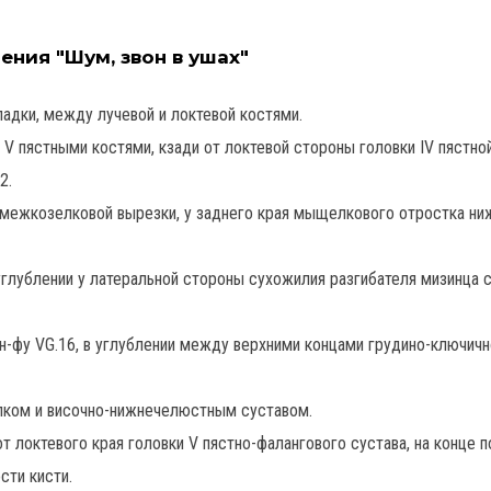
ения "Шум, звон в ушах"
адки, между лучевой и локтевой костями.
 V пястными костями, кзади от локтевой стороны головки IV пястной
2.
 межкозелковой вырезки, у заднего края мыщелкового отростка ни
глублении у латеральной стороны сухожилия разгибателя мизинца с
н-фу VG.16, в углублении между верхними концами грудино-ключичн
лком и височно-нижнечелюстным суставом.
от локтевого края головки V пястно-фалангового сустава, на конце 
сти кисти.