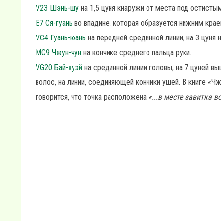
V23 Шэнь-шу
на 1,5 цуня кнаружи от места под остистым
Е7 Ся-гуань
во впадине, которая образуется нижним кра
VC4 Гуань-юань
на передней срединной линии, на 3 цуня н
MC9 Чжун-чун
на кончике среднего пальца руки.
VG20 Бай-хуэй
на срединной линии головы, на 7 цуней вы
волос, на линии, соединяющей кончики ушей. В книге «Чжэ
говорится, что точка расположена
«...в месте завитка 