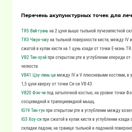
Перечень акупунктурных точек для леч
TR5 Вай-гуань
на 2 цуня выше тыльной лучезапястной скл
TR3 Чжун-чжу
на тыльной поверхности кисти, между IV и
сжатой в кулак кисти на 1 цунь кзади от точки Е-мэнь TR.
VB2 Тин-хуэй
при открытом рте в углублении кпереди от
челюсти.
VB41 Цзу-линь-ци
между IV и V плюсневыми костями, в у
1,5 цуня кверху от точки Ся-си VB.43.
VB20 Фэн-чи
под затылочной костью, на уровне точки Фэ
сосцевидной и трапециевидной мышц.
IG19 Тин-гун
при открытом рте в углублении между козе
IG3 Хоу-си
при сжатой в кулак кисти в углублении кзади 
складки ладони, на границе тыльной и ладонной поверхно