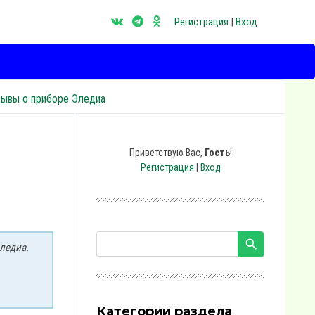
Регистрация
|
Вход
зывы о приборе Эледиа
Приветствую Вас
,
Гость
!
Регистрация
|
Вход
ледиа.
Категории раздела