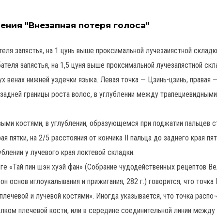
ения "Внезапная потеря голоса"
еля запястья, на 1 цунь выше проксимальной лучезаиястной складк
ателя запястья, на 1,5 цуня выше проксимальной лучезапястной скл
ух венах нижней уздечки языка. Левая точка — Цзинь-цзинь, правая 
е задней границы роста волос, в углублении между трапециевидным
выми костями, в углублении, образующемся при поджатии пальцев с
рая пятки, на 2/5 расстояния от кончика II пальца до заднего края пят
ублении у лучевого края локтевой складки.
ге «Тай пин шэн хуэй фан» (Собрание чудодейственных рецептов В
нон основ иглоукалывания и прижигания, 282 г.) говорится, что точка
 плечевой и лучевой костями». Иногда указывается, что точка расп
ком плечевой кости, или в середине соединительной линии между 