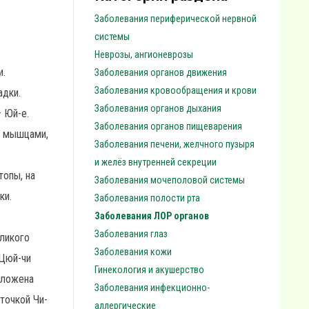
Заболевания периферической нервной
системы
Неврозы, ангионеврозы
и.
Заболевания органов движения
Заболевания кровообращения и крови
адки.
Заболевания органов дыхания
— Юй-е.
Заболевания органов пищеварения
и мышцами,
Заболевания печени, желчного пузыря
и желёз внутренней секреции
топы, на
Заболевания мочеполовой системы
ки.
Заболевания полости рта
Заболевания ЛОР органов
Заболевания глаз
еликого
Заболевания кожи
 Цюй-чи
Гинекология и акушерство
о¬ложена
Заболевания инфекционно-
точкой Чи-
аллергические