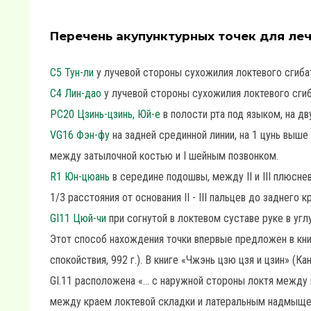
Перечень акупунктурных точек для леч
C5 Тун-ли
у лучевой стороны сухожилия локтевого сгибат
C4 Лин-дао
у лучевой стороны сухожилия локтевого сгиб
PC20 Цзинь-цзинь, Юй-е
в полости рта под языком, на дв
VG16 Фэн-фу
на задней срединной линии, на 1 цунь выш
между затылочной костью и I шейным позвонком.
R1 Юн-цюань
в середине подошвы, между II и III плюсне
1/3 расстояния от основания II - III пальцев до заднего к
GI11 Цюй-чи
при согнутой в локтевом суставе руке в угл
Этот способ нахождения точки впервые предложен в кни
спокойствия, 992 г.). В книге «Чжэнь цзю цзя и цзин» (Ка
GI.11 расположена «... с наружной стороны локтя между
между краем локтевой складки и латеральным надмыщел