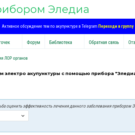
рибором Эледиа
Активное обсуждение тем по акупунктуре в Telegram
Переходи в группу
точек
Форум
Библиотека
Обратная связь
От
ия ЛОР органов
ом электро акупунктуры с помощью прибора "Эледи
осьба оценить эффективность лечения данного заболевания прибором Э