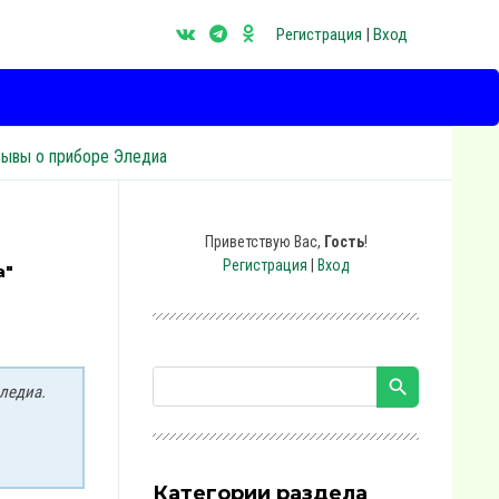
Регистрация
|
Вход
зывы о приборе Эледиа
Приветствую Вас
,
Гость
!
Регистрация
|
Вход
а"
ледиа.
Категории раздела