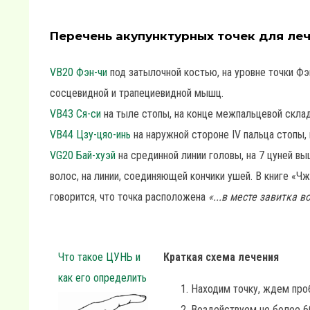
Перечень акупунктурных точек для леч
VB20 Фэн-чи
под затылочной костью, на уровне точки Фэ
сосцевидной и трапециевидной мышц.
VB43 Ся-си
на тыле стопы, на конце межпальцевой склад
VB44 Цзу-цяо-инь
на наружной стороне IV пальца стопы, п
VG20 Бай-хуэй
на срединной линии головы, на 7 цуней вы
волос, на линии, соединяющей кончики ушей. В книге «Чжэ
говорится, что точка расположена
«...в месте завитка 
Что такое ЦУНЬ и
Краткая схема лечения
как его определить
Находим точку, ждем про
Воздействуем не более 6