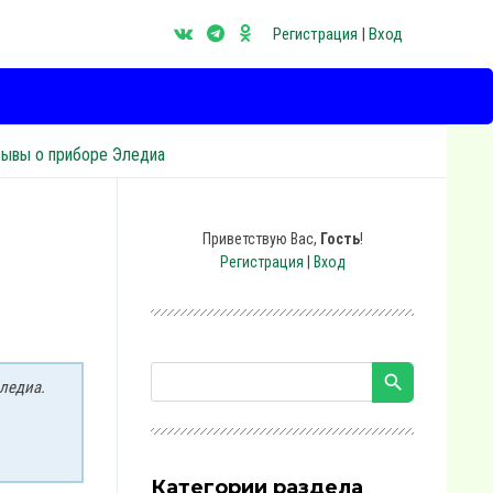
Регистрация
|
Вход
зывы о приборе Эледиа
Приветствую Вас
,
Гость
!
Регистрация
|
Вход
ледиа.
Категории раздела