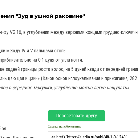
ения "Зуд в ушной раковине"
н-фу VG.16, в углублении между верхними концами грудино-ключичн
ки между IV и V пальцами стопы.
риблизительно на 0,1 цуня от угла ногтя.
ше задней границы роста волос, на 5 цуней кзади от передней гран
нь цзю цзя и цзин» (Канон основ иглоукалывания и прижигания, 282 
волос в середине макушки, углубление можно легко нащупать».
Ссылка на заболевание
боя
0 сек. Дольше не