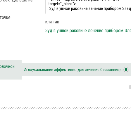
точке
или так
Зуд в ушной раковине лечение прибором Эл
молочной
Иглоукалывание эффективно для лечения бессонницы
(
0
)