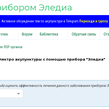
рибором Эледиа
Активное обсуждение тем по акупунктуре в Telegram
Переходи в группу
точек
Форум
Библиотека
Обратная связь
От
ия ЛОР органов
электро акупунктуры с помощью прибора "Эледиа"
осьба оценить эффективность лечения данного заболевания прибором Э