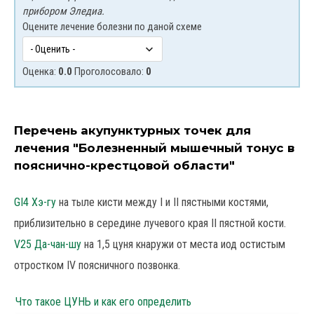
прибором Эледиа.
Оцените лечение болезни по даной схеме
Оценка:
0.0
Проголосовало:
0
Перечень акупунктурных точек для
лечения "Болезненный мышечный тонус в
пояснично-крестцовой области"
GI4 Хэ-гу
на тыле кисти между I и II пястными костями,
приблизительно в середине лучевого края II пястной кости.
V25 Да-чан-шу
на 1,5 цуня кнаружи от места иод остистым
отростком IV поясничного позвонка.
Что такое ЦУНЬ и как его определить