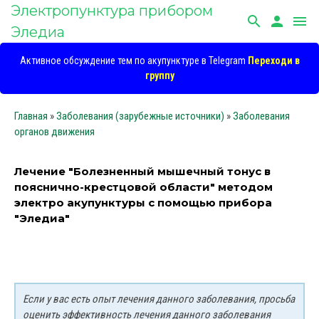
Электропунктура прибором
search
person
menu
Эледиа
Активное обсуждение тем по акупунктуре в Telegram
Переходи в
группу
Главная
»
Заболевания (зарубежные источники)
»
Заболевания
органов движения
Лечение "Болезненный мышечный тонус в
пояснично-крестцовой области" методом
электро акупунктуры с помощью прибора
"Эледиа"
Если у вас есть опыт лечения данного заболевания, просьба
оценить эффективность лечения данного заболевания