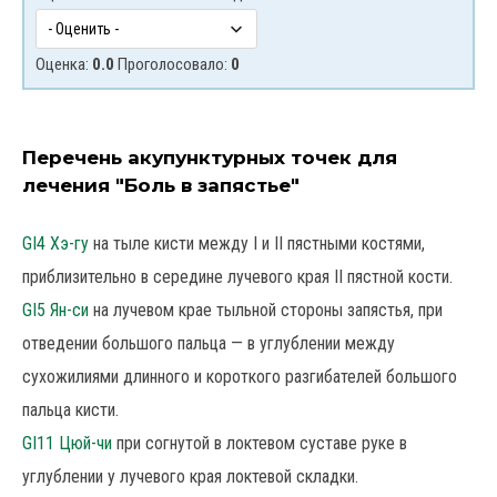
Оценка:
0.0
Проголосовало:
0
Перечень акупунктурных точек для
лечения "Боль в запястье"
GI4 Хэ-гу
на тыле кисти между I и II пястными костями,
приблизительно в середине лучевого края II пястной кости.
GI5 Ян-си
на лучевом крае тыльной стороны запястья, при
отведении большого пальца — в углублении между
сухожилиями длинного и короткого разгибателей большого
пальца кисти.
GI11 Цюй-чи
при согнутой в локтевом суставе руке в
углублении у лучевого края локтевой складки.