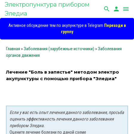
Электропунктура прибором
search
person
menu
Эледиа
Активное обсуждение тем по акупунктуре в Telegram
Переходи в
группу
Главная
»
Заболевания (зарубежные источники)
»
Заболевания
органов движения
Лечение "Боль в запястье" методом электро
акупунктуры с помощью прибора "Эледиа"
Если у вас есть опыт лечения данного заболевания, просьба
оценить эффективность лечения данного заболевания
прибором Эледиа.
Оцените лечение болезни по даной схеме