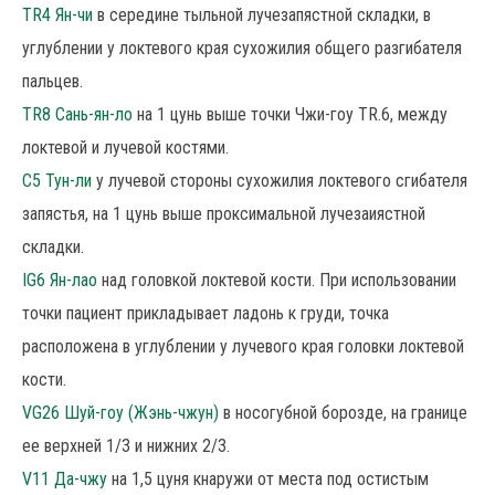
TR4 Ян-чи
в середине тыльной лучезапястной складки, в
углублении у локтевого края сухожилия общего разгибателя
пальцев.
TR8 Сань-ян-ло
на 1 цунь выше точки Чжи-гоу TR.6, между
локтевой и лучевой костями.
C5 Тун-ли
у лучевой стороны сухожилия локтевого сгибателя
запястья, на 1 цунь выше проксимальной лучезаиястной
складки.
IG6 Ян-лао
над головкой локтевой кости. При использовании
точки пациент прикладывает ладонь к груди, точка
расположена в углублении у лучевого края головки локтевой
кости.
VG26 Шуй-гоу (Жэнь-чжун)
в носогубной борозде, на границе
ее верхней 1/3 и нижних 2/3.
V11 Да-чжу
на 1,5 цуня кнаружи от места под остистым