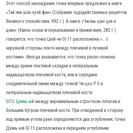
Этот способ нахождения точки впервые предложен в книге
«Тай пин шэн хуэй фан» (Собрание чудодейственных рецептов
Великого спокойствия, 992 г.). В книге «Чжэнь цзю цзя и
цзин» (Канон основ иглоукалывания и прижигания, 282 г.)
говорится, что точка Цюй-чи GI.11 расположена «... с
наружной стороны локтя между плечевой и лучевой
костями». Иногда указывается, что точка распо¬ложена
между краем локтевой складки и латеральным
надмыщелком плечевой кости, или в середине
соединительной линии между точкой Чи-цзэ Р.5 и
латеральным надмыщелком плечевой кости.
GI15 Цзянь-юй
между акромиальным отростком лопатки и
большим бугром плечевой кости. При отведенной в сторону
под прямым углом руке определяются два углубления, точка
Дзянь-юй GI.15 расположена в переднем углублении.