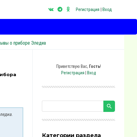
Регистрация
|
Вход
зывы о приборе Эледиа
Приветствую Вас
,
Гость
!
Регистрация
|
Вход
рибора
ледиа.
Категории раздела