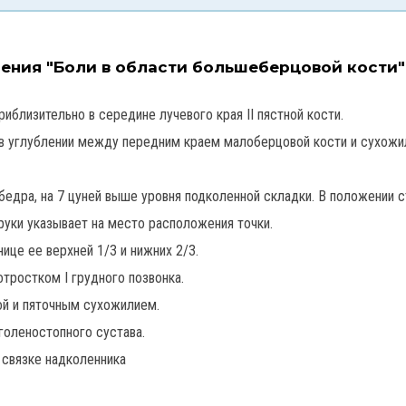
чения "Боли в области большеберцовой кости"
риблизительно в середине лучевого края II пястной кости.
 в углублении между передним краем малоберцовой кости и сухож
бедра, на 7 цуней выше уровня подколенной складки. В положении с
уки указывает на место расположения точки.
нице ее верхней 1/3 и нижних 2/3.
отростком I грудного позвонка.
й и пяточным сухожилием.
голеностопного сустава.
 связке надколенника