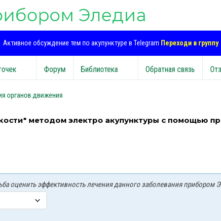
рибором Эледиа
Активное обсуждение тем по акупунктуре в Telegram
Переходи в группу
точек
Форум
Библиотека
Обратная связь
От
ия органов движения
кости" методом электро акупунктуры с помощью п
осьба оценить эффективность лечения данного заболевания прибором Э