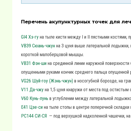
Перечень акупунктурных точек для ле
GI4 Хэ-гу
на тыле кисти между I и II пястными костями, п
VB39 Сюань-чжун
на 3 цуня выше латеральной лодыжки,
короткой малоберцовой мышцы.
VB31 Фэн-ши
на срединной линии наружной поверхности 
опущенными руками кончик среднего пальца опущенной р
VG26 Шуй-гоу (Жэнь-чжун)
в носогубной борозде, на гра
V11 Да-чжу
на 1,5 цуня кнаружи от места под остистым 
V60 Кунь-лунь
в углублении между латеральной лодыжко
Е41 Цзе-си
на тыле стопы в центре поперечной складки 
РС144 СИ-СЯ
— под верхушкой надколенной чашечки, на