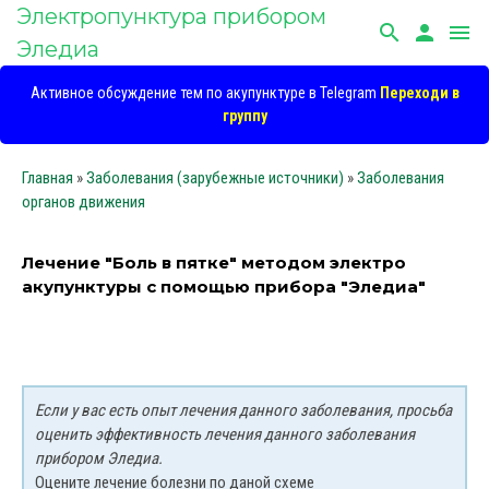
Электропунктура прибором
search
person
menu
Эледиа
Активное обсуждение тем по акупунктуре в Telegram
Переходи в
группу
Главная
»
Заболевания (зарубежные источники)
»
Заболевания
органов движения
Лечение "Боль в пятке" методом электро
акупунктуры с помощью прибора "Эледиа"
Если у вас есть опыт лечения данного заболевания, просьба
оценить эффективность лечения данного заболевания
прибором Эледиа.
Оцените лечение болезни по даной схеме