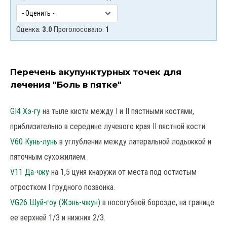
Оценка:
3.0
Проголосовало:
1
Перечень акупунктурных точек для
лечения "Боль в пятке"
GI4 Хэ-гу
на тыле кисти между I и II пястными костями,
приблизительно в середине лучевого края II пястной кости.
V60 Кунь-лунь
в углублении между латеральной лодыжкой и
пяточным сухожилием.
V11 Да-чжу
на 1,5 цуня кнаружи от места под остистым
отростком I грудного позвонка.
VG26 Шуй-гоу (Жэнь-чжун)
в носогубной борозде, на границе
ее верхней 1/3 и нижних 2/3.