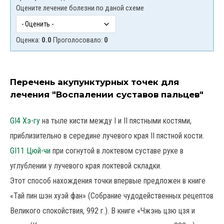
Оцените лечение болезни по даной схеме
Оценка:
0.0
Проголосовало:
0
Перечень акупунктурных точек для
лечения "Воспалении суставов пальцев"
GI4 Хэ-гу
на тыле кисти между I и II пястными костями,
приблизительно в середине лучевого края II пястной кости.
GI11 Цюй-чи
при согнутой в локтевом суставе руке в
углублении у лучевого края локтевой складки.
Этот способ нахождения точки впервые предложен в книге
«Тай пин шэн хуэй фан» (Собрание чудодейственных рецептов
Великого спокойствия, 992 г.). В книге «Чжэнь цзю цзя и