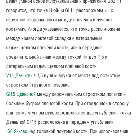
цзин» (Канон основ иглоукалывания и прижигания, 282 г.)
говорится, что точка Цюй-чи GI.11 расположена «... с
наружной стороны локтя между плечевой и лучевой
костями». Иногда указывается, что точка распо¬ложена
между краем локтевой складки и латеральным
надмыщелком плечевой кости, или в середине
соединительной линии между точкой Чи-цзэ Р.5 и
латеральным надмыщелком плечевой кости.
V11 Да-чжу
на 1,5 цуня кнаружи от места под остистым
отростком I грудного позвонка.
GI15 Цзянь-юй
между акромиальным отростком лопатки и
большим бугром плечевой кости. При отведенной в сторону
под прямым углом руке определяются два углубления, точка
Дзянь-юй GI.15 расположена в переднем углублении.
IG6 Ян-лао
над головкой локтевой кости. При использовании