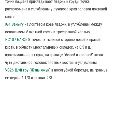
точки пациент прикладывает ладонь к груди, точка
расположена в углублении у лучевого края головки локтевой
кости.
IG4 Вань-гу
на локтевом крае ладони, в углублении между
основанием V пястной кости и трехгранной костью.
РС107 БА-СЕ
8 точек на тыльной стороне левой и правой
кисти, в области межпальцевых складок, на 0,5 и ц.
проксимальнее их края, на границе "белой и красной" кожи,
чуть дистальнее головок пястных костей, в углублении
VG26 Шуй-гоу (Жэнь-чжун)
в носогубной борозде, на границе
ее верхней 1/3 и нижних 2/3.