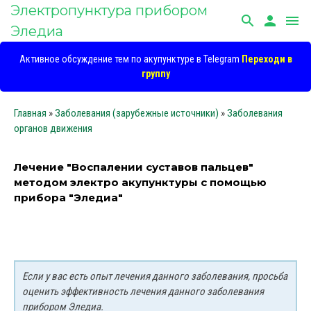
Электропунктура прибором
search
person
menu
Эледиа
Активное обсуждение тем по акупунктуре в Telegram
Переходи в
группу
Главная
»
Заболевания (зарубежные источники)
»
Заболевания
органов движения
Лечение "Воспалении суставов пальцев"
методом электро акупунктуры с помощью
прибора "Эледиа"
Если у вас есть опыт лечения данного заболевания, просьба
оценить эффективность лечения данного заболевания
прибором Эледиа.